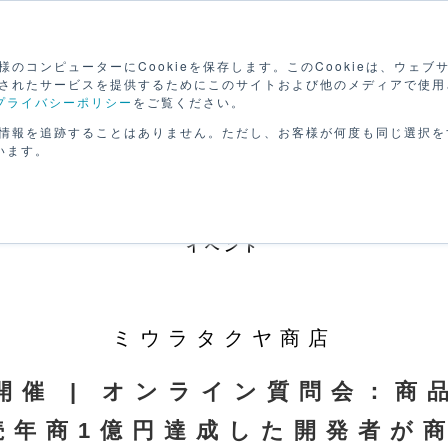
検
のコンピューターにCookieを保存します。このCookieは、ウェ
されたサービスを提供するためにこのサイトおよび他のメディアで使用
プライバシーポリシー
をご覧ください。
路を
セミナーで
動画で
げる
学ぶ
学ぶ
パー
情報を追跡することはありません。ただし、お客様が何度も同じ選択を
います。
イベント
ミウラタクヤ商店
08開催 | オンライン質問会：
続年商1億円達成した開発者が