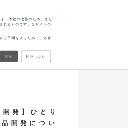
索
ログイン
無料アカウント登録
ブサイト体験の改善のため、また
されるものです。当サイトの
協力
ブログで
ニュース
トナー
学ぶ
する手間を省くために、必要
同意
同意しない
商品開発】ひとり
商品開発につい