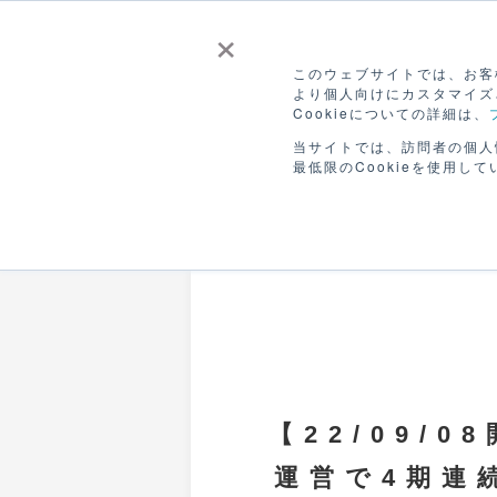
×
このウェブサイトでは、お客様
より個人向けにカスタマイズ
Cookieについての詳細は、
CANVASを
販
ホーム
つかう
ひろ
当サイトでは、訪問者の個人
最低限のCookieを使用して
募集は終了しました
【22/09/
運営で4期連