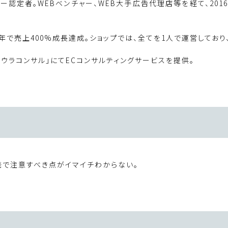
トナー認定者。WEBベンチャー、WEB大手広告代理店等を経て、201
用し1年で売上400%成長達成。ショップでは、全てを1人で運営してお
ウラコンサル」にてECコンサルティングサービスを提供。
発で注意すべき点がイマイチわからない。