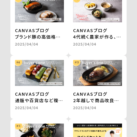
CANVASブログ
CANVASブログ
ブランド豚の高価格帯
4代続く農家が作る、無
ギフトが、お取り寄せグ
農薬栽培・天日干しの
2025/04/04
2025/04/04
ルメサイトに掲載。
切干大根。
継続的な販売や新商品
自然食品店で月間500
の開発も進行中
～600食を継続販売
＜from buyer’s
＜from buyer’s
one＞
one＞
CANVASブログ
CANVASブログ
通販や百貨店など複数
2年越しで商品改良に
社との商品開発が一気
取り組み、百貨店のギ
2025/04/04
2025/04/04
に進み、自社だけでは
フトを経てテレビ通販
成し得なかった販路の
で1000万円の売上を
拡大を実現 ＜from
実現 ＜from
buyer’s one＞
buyer’s one＞