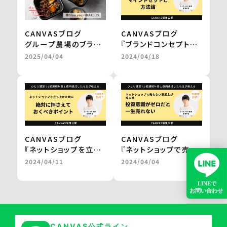
CANVASブログ
CANVASブログ
グループ農場のブラン
『ブランドコンセプトを
ド和牛を、レンジアップ
固めて磨き上げる
2025/04/04
2024/04/18
で気軽に楽しめる鍋
マインドセットと方法
に。
論。』
百貨店やJALの通販で
by 三浦卓也氏
の販売を実現
＜from buyer’s
one＞
CANVASブログ
CANVASブログ
『ネットショップを立ち
『ネットショップで売れ
上げた時に
ない事業主が陥る罠。
2024/04/11
2024/04/04
絶対に押さえておくべ
投資意識がゼロだと一
きポイント。』
生売れない。』
by 三浦卓也氏
by 三浦卓也氏
CANVAS公式ライン