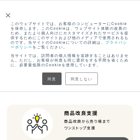
×
このウェブサイトでは、お客様のコンピューターにCookie
ログイン
を保存します。このCookieは、ウェブサイト体験の改善の
ため、またより個人向けにカスタマイズされたサービスを提
無料アカウント登録
供するためにこのサイトおよび他のメディアで使用されるも
のです。当サイトのCookieについての詳細は、
プライバシ
ーポリシー
をご覧ください。
当サイトでは、訪問者の個人情報を追跡することはありませ
で出来ること
ん。ただし、お客様が何度も同じ選択をする手間を省くため
に、必要最低限のCookieを使用しています。
CANVASは、地域の中小・小規模事業者のモノづくり、
販
同意
同意しない
路開拓、デジタル化・EC活用をサポートする
サービスとコ
ンテンツを提供するプラットフォームです。
商品改良支援
商品改良から売り場まで
ワンストップ支援