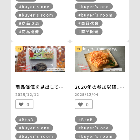
one＞
＜from buyer’s
#buyer’s one
#buyer’s one
one＞
#buyer’s room
#buyer’s room
#商品改良
#商品改良
#商品開発
#商品開発
商品価値を見出してく
2020年の参加以降、5
れた自然食品店とのマ
年間で売上は4倍以上
2025/12/12
2025/12/04
ッチングで、
に伸長。
0
0
手づくりの「はちみつ干
年間最大2万食を販
し柿」がすべて完売
売。
＜from buyer’s
「贅沢桜えびかき揚げ」
#BtoB
#BtoB
one＞
の成功ストーリー
#buyer’s one
#buyer’s one
＜from buyer’s
#buyer’s room
#buyer’s room
room＞