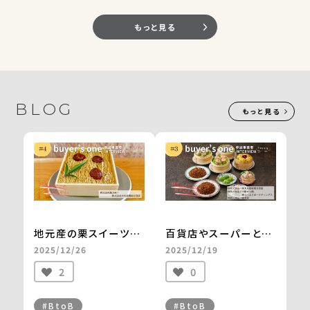
もっと見る
BLOG
もっと見る
地元産の栗スイーツが
百貨店やスーパーとの
百貨店のお歳暮・お中
取引で、外販事業は昨
2025/12/26
2025/12/19
元カタログに
対比1.5倍。
2
0
掲載され、年間700万
横浜中華街から全国区
円以上の売上を実現
へとブランドの認知度
＜from buyer’s
も向上
#BtoB
#BtoB