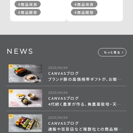
#商品改良
#商品改良
#商品開発
#商品開発
NEWS
もっと見る
2025/04/04
CANVASブログ
ブランド豚の高価格帯ギフトが、お取り
寄せグルメサイトに掲載。
継続的な販売や新商品の開発も進行中
2025/04/04
＜from buyer’s one＞
CANVASブログ
4代続く農家が作る、無農薬栽培・天日
干しの切干大根。
自然食品店で月間500～600食を継続
2025/04/04
販売
CANVASブログ
＜from buyer’s one＞
通販や百貨店など複数社との商品開発