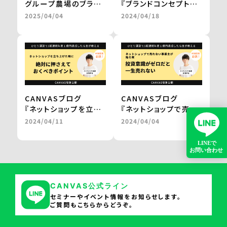
グループ農場のブラン
『ブランドコンセプトを
ド和牛を、レンジアップ
固めて磨き上げる
2025/04/04
2024/04/18
で気軽に楽しめる鍋
マインドセットと方法
に。
論。』
百貨店やJALの通販で
by 三浦卓也氏
の販売を実現
＜from buyer’s
one＞
CANVASブログ
CANVASブログ
『ネットショップを立ち
『ネットショップで売れ
上げた時に
ない事業主が陥る罠。
2024/04/11
2024/04/04
絶対に押さえておくべ
投資意識がゼロだと一
きポイント。』
生売れない。』
by 三浦卓也氏
by 三浦卓也氏
CANVAS公式ライン
セミナーやイベント情報をお知らせします。
ご質問もこちらからどうぞ。