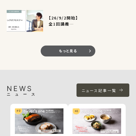
ーのリアルな声をお届けします。
■申込方法
CANVASの動画アーカイブにて視聴可能です。
ページ下部『募集資料をDLする』から資料をダウ
是非ご視聴ください。
【26/9/2開始】
ンロードして確認後、『今すぐ申し込む』からお申込
全1回講義
みください。
EC活用支援事業キックオフセミナー
※『今すぐ申し込む』ボタンは申込期間のみ表示さ
（定員400名）
れます。
※ 申し込みには、CANVASのアカウント作成（無
料）が必要です。アカウント作成方法や申し込み方
もっと見る
法の詳細については、募集資料一式の中にある
CANVAS操作マニュアルをご覧ください。
■申込期間【募集終了】
2025年9月1日（月）10時から9月30日（火）17時
NEWS
まで締切
ニュース記事一覧
ニュース
※10月1日（水）、2日（木）に実施する書類選考時
に申請内容に不備があると不利に働きますので9
月23日（火）までに一度申込み手続きを行われる
ことを推奨しております。
■事業に関するお問い合わせ先
buyer’s room 運営事務局 株式会社リトルワ