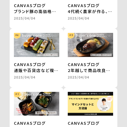
ールド
CANVASブログ
CANVASブログ
E-mail： info@team-chef.jp
ブランド豚の高価格帯
4代続く農家が作る、無
ギフトが、お取り寄せグ
農薬栽培・天日干しの
2025/04/04
2025/04/04
■CANVASシステムに関するお問い合わせ先
ルメサイトに掲載。
切干大根。
CANVAS 運営事務局 株式会社ハイスペック
継続的な販売や新商品
自然食品店で月間500
E-mail： support@canvas-
の開発も進行中
～600食を継続販売
shokokai.jp
＜from buyer’s
＜from buyer’s
one＞
one＞
CANVASブログ
CANVASブログ
通販や百貨店など複数
2年越しで商品改良に
社との商品開発が一気
取り組み、百貨店のギ
2025/04/04
2025/04/04
に進み、自社だけでは
フトを経てテレビ通販
成し得なかった販路の
で1000万円の売上を
拡大を実現 ＜from
実現 ＜from
buyer’s one＞
buyer’s one＞
CANVASブログ
CANVASブログ