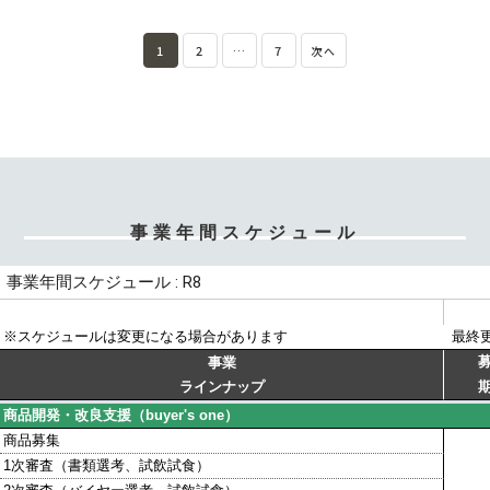
■申込期間【募集終了】
・商品の付加価値をアップしたい
7月下旬から支援開始（1事業者あたり2～4回程度
2026年7月1日（水）10時から7月31日（金）17時
を想定）
■お申込み方法 ※本年度の募集は終了しまし
まで締切
1
2
…
7
次へ
■「buyer's room」なら解決できます！
■場所
た。
〇審査会への出品を通じて、効率的に商品訴求＆
オンラインでの支援となります。
ページ下部「募集資料をDLする」から資料をダウ
■事業に関するお問い合わせ先
フィードバック獲得
ンロードして詳細をご確認いただき、ホームページ
buyer’s room 運営事務局 株式会社リトルワ
〇取引を前提とする審査とバイヤーへのPRで、マ
■対象品目
の申込フォームからお申し込みください。
ールド
ッチングのチャンス
加工品（加工食品、調味料、スイーツ、飲料など）
E-mail： info@team-chef.jp
〇経済産業大臣賞・中小企業庁長官賞等をはじめ
※食品のみ
※詳細は募集資料をご確認ください。
とする褒賞で、さらなるステップアップ
■CANVASシステムに関するお問い合わせ先
■申込方法
■お申込み・お問い合わせ先
事業年間スケジュール
CANVAS 運営事務局 株式会社ハイスペック
■「buyer's room」の実績
ページ下部『募集資料をDLする』から申込書をダ
海外販路スタートアップ支援事業事務局
E-mail： support@canvas-
・累計で1,627件の新規商談 ※注1
ウンロードして記入後、
(平日：10:00～17:00)
shokokai.jp
・本取り組みのマッチングにより売上が100万円以
下記申し込み先へメールにてお送りください。
E-mail ： gala_foodex@event-sp.jp
上発生した商品が55件発生 ※注2
※メールタイトル「商品開発・改良支援申し込み」と
TEL ： 03-5809-1935
・マッチングにより1億8629万円以上の売上効果
記載
※注2
■募集事業者数
※注1：2020年～2024年の累計実績
先着100事業者
※注2：2020年～2025年1月時点までの実績
※参加ご希望の方はお早めにお申し込みくださ
い。
詳細は募集資料をダウンロードのうえ、ご確認くだ