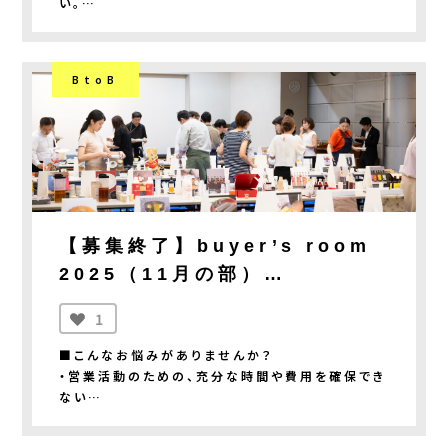
い。
※旅費、送料や仮設電源工事費、電気使用量等は
商工会員特別価格：1商品目11,000円、2商品目
・商品を開発したが、販路の広げ方が分からない。
別途、事業者負担
5,500円
・展示会や商談会に参加しても、なかなか成果がで
※いずれも税込価格、1者2商品までエントリー可
ない。
②FOODEX JAPAN 2027
能
BtoB
日時 ：3/9(火)～3/12（金）
※エントリー費とは別途、商品サンプルの提供が必
■「buyer's one」なら解決できます！
場所 ：東京ビッグサイト
要となります。
・目利きのプロであるバイヤーから、商品づくりを
出展料：商工会会員 3.3万円（税込）、一般 9.9
※CANVASに登録した商工会の会員か否かの情
学べる。
万円（税込）
報に不備が確認された場合、差額分の費用の返
・開発・改良した商品は、バイヤー企業の売場で販
※旅費、送料や仮設電源工事費、電気使用量等は
金・徴収をさせていただきます。
売を前提。
別途、事業者負担
・審査会型ビジネスマッチング「buyer’s room」
※その他、出展費に含まれる基本設備やオプション
■申込方法
への無償参加特典で、さらなる販路拡大チャンス。
費用等は募集開始時にご案内いたします。
ページ下部『募集資料をDLする』から資料をダウ
【募集終了】buyer’s room
ンロードして確認後、『今すぐ申し込む』からお申込
2025（11月の部）
■「buyer's one」の実績
■申込対象
みください。
2025年度は28事業者38件の商品開発支援を行
【〆切：9/30(火）17:00】
中小企業・小規模事業者
※『今すぐ申し込む』ボタンは申込期間のみ表示さ
1
い、総額2,225万円の売上実績となりました
食品の製造・卸業者であること
れます。
（2026年1月時点）。
※Galaへの出展は必須とし、FOODEXへの出展
※ 申し込みには、CANVASのアカウント作成（無
■こんなお悩みがありませんか？
は任意とします。FOODEXのみの出展は不可。
料）が必要です。アカウント作成方法や申し込み方
・営業活動のための、充分な時間や費用を確保でき
詳細は募集資料をダウンロードのうえ、ご確認くだ
※出展を希望する事業者の中から、商品の特性や
法の詳細については、募集資料一式の中にある
ない
さい。
市場適合性、今後の輸出展開の可能性等を総合的
CANVAS操作マニュアルをご覧ください。
・展示会や商談会に参加しても、なかなか成果がで
に勘案し、FOODEX JAPAN 2027出展企業を選
ない
■日時
定。