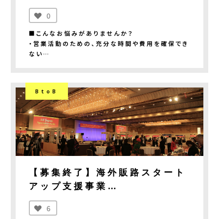
【〆切：7/31(金)17:00】
0
■こんなお悩みがありませんか？
・営業活動のための、充分な時間や費用を確保でき
ない
・展示会や商談会に参加しても、なかなか成果がで
ない
・商品の付加価値をアップしたい
BtoB
■「buyer's room」なら解決できます！
〇審査会への出品を通じて、効率的に商品訴求＆
フィードバック獲得
〇取引を前提とする審査とバイヤーへのPRで、マ
ッチングのチャンス
〇経済産業大臣賞・中小企業庁長官賞等をはじめ
とする褒賞で、さらなるステップアップ
【募集終了】海外販路スタート
アップ支援事業
■「buyer's room」の実績
・累計で1,996件の新規商談 ※注1
「All Japan Specialties
6
・本取り組みのマッチングにより売上が100万円以
Gala 2026」
上発生した商品が63件発生 ※注2