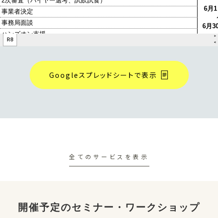
さい。
■商品開発・改良支援数
バイヤー１名あたり１～３者を選定します。
■審査会日程
※審査により決定いたします。
2025年11月11日（火）
■募集期間
■対象品目
2026年6月1日（月）～2026年6月30日（火）17
食品・・・加工品（加工食品、調味料、スイーツ、飲
時
料・酒類等）
Googleスプレッドシートで表示
※昨年度より加工品のみの受付となります。（1次
■費用
産品は対象外）
ご負担いただきます。
金額の詳細につきましては、募集資料をご確認くだ
■費用
さい。
一般価格：1商品目2万円、2商品目1万円
商工会員特別価格：1商品目1万円、2商品目5千円
■申し込み・お問い合わせ先
※いずれも税込価格、1者2商品までエントリー可
buyer’s one 運営事務局 株式会社リトルワー
能
全てのサービスを表示
ルド
※エントリー費とは別途、商品サンプルの提供が必
E-mail： info@team-chef.jp
要となります。
※CANVASに登録した商工会の会員か否かの情
■参考）buyer's talkについて
報に不備が確認された場合、差額分の費用の返
buyer’s talkでは、第一線でご活躍されている
開催予定のセミナー・ワークショップ
金・徴収をさせていただきます。
現役バイヤーの方々にインタビューを行い、バイヤ