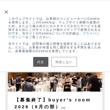
×
このウェブサイトでは、お客様のコンピューターにCookie
ログイン
を保存します。このCookieは、ウェブサイト体験の改善の
ため、またより個人向けにカスタマイズされたサービスを提
無料アカウント登録
供するためにこのサイトおよび他のメディアで使用されるも
のです。当サイトのCookieについての詳細は、
プライバシ
ーポリシー
をご覧ください。
サービス 一覧
当サイトでは、訪問者の個人情報を追跡することはありませ
ん。ただし、お客様が何度も同じ選択をする手間を省くため
に、必要最低限のCookieを使用しています。
BtoB
BtoB
同意
同意しない
【募集終了】buyer’s room
2026（9月の部）