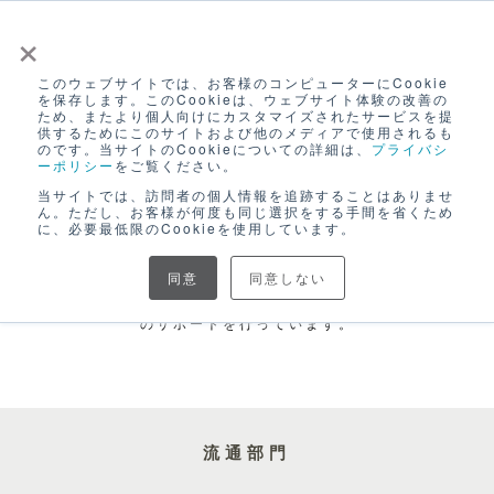
×
このウェブサイトでは、お客様のコンピューターにCookie
ログイン
を保存します。このCookieは、ウェブサイト体験の改善の
ため、またより個人向けにカスタマイズされたサービスを提
無料アカウント登録
供するためにこのサイトおよび他のメディアで使用されるも
CANVAS INNOVATION PARTNERS
のです。当サイトのCookieについての詳細は、
プライバシ
ーポリシー
をご覧ください。
当サイトでは、訪問者の個人情報を追跡することはありませ
認定パートナーと共に、販路開拓の課題解決へ
ん。ただし、お客様が何度も同じ選択をする手間を省くため
に、必要最低限のCookieを使用しています。
全国商工会連合会では、パートナー企業や専門家等のネッ
トワークを構築し、
同意
同意しない
日本全国で商品開発・販路開拓に取り組む事業者の皆さま
のサポートを行っています。
流通部門