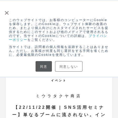
×
このウェブサイトでは、お客様のコンピューターにCookie
ログイン
を保存します。このCookieは、ウェブサイト体験の改善の
ため、またより個人向けにカスタマイズされたサービスを提
無料アカウント登録
供するためにこのサイトおよび他のメディアで使用されるも
のです。当サイトのCookieについての詳細は、
プライバシ
ーポリシー
をご覧ください。
当サイトでは、訪問者の個人情報を追跡することはありませ
ん。ただし、お客様が何度も同じ選択をする手間を省くため
に、必要最低限のCookieを使用しています。
同意
同意しない
募集は終了しました
イベント
ミウラタクヤ商店
【22/11/22開催 | SNS活用セミナ
ー】単なるブームに流されない。イン