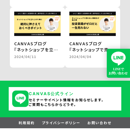
で気軽に楽しめる鍋
マインドセットと方法
に。
論。』
百貨店やJALの通販で
by 三浦卓也氏
の販売を実現
＜from buyer’s
one＞
CANVASブログ
CANVASブログ
『ネットショップを立ち
『ネットショップで売れ
上げた時に
ない事業主が陥る罠。
2024/04/11
2024/04/04
絶対に押さえておくべ
投資意識がゼロだと一
きポイント。』
生売れない。』
by 三浦卓也氏
by 三浦卓也氏
CANVAS公式ライン
セミナーやイベント情報をお知らせします。
ご質問もこちらからどうぞ。
利用規約
プライバシーポリシー
お問い合わせ