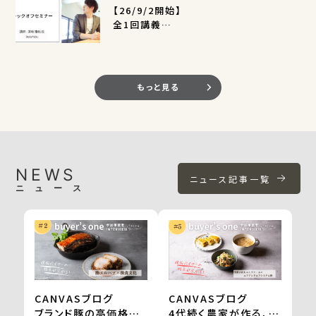
【26/9/2開始】
全1回講義
EC活用支援事業キックオフセミナー
（定員400名）
もっと見る
NEWS
ニュース記事一覧
ニュース
CANVASブログ
CANVASブログ
ブランド豚の高価格帯
4代続く農家が作る、無