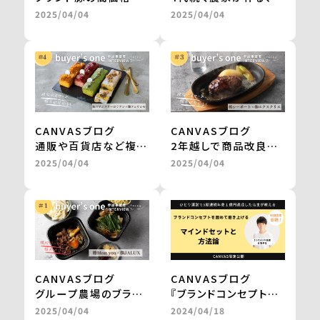
ギフトが、お取り寄せグ
農薬栽培・天日干しの
2025/04/04
2025/04/04
ルメサイトに掲載。
切干大根。
継続的な販売や新商品
自然食品店で月間500
の開発も進行中
～600食を継続販売
＜from buyer’s
＜from buyer’s
one＞
one＞
CANVASブログ
CANVASブログ
通販や百貨店など複数
2年越しで商品改良に
社との商品開発が一気
取り組み、百貨店のギ
2025/04/04
2025/04/04
に進み、自社だけでは
フトを経てテレビ通販
成し得なかった販路の
で1000万円の売上を
拡大を実現 ＜from
実現 ＜from
buyer’s one＞
buyer’s one＞
CANVASブログ
CANVASブログ
グループ農場のブラン
『ブランドコンセプトを
ド和牛を、レンジアップ
固めて磨き上げる
2025/04/04
2024/04/18