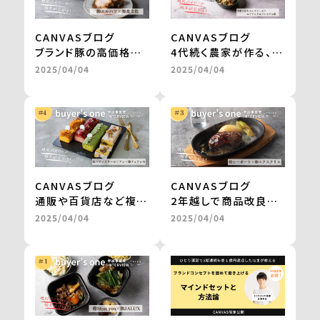
CANVASブログ
CANVASブログ
ブランド豚の高価格帯
4代続く農家が作る、無
ギフトが、お取り寄せグ
農薬栽培・天日干しの
2025/04/04
2025/04/04
ルメサイトに掲載。
切干大根。
継続的な販売や新商品
自然食品店で月間500
の開発も進行中
～600食を継続販売
＜from buyer’s
＜from buyer’s
one＞
one＞
CANVASブログ
CANVASブログ
通販や百貨店など複数
2年越しで商品改良に
社との商品開発が一気
取り組み、百貨店のギ
2025/04/04
2025/04/04
に進み、自社だけでは
フトを経てテレビ通販
成し得なかった販路の
で1000万円の売上を
拡大を実現 ＜from
実現 ＜from
buyer’s one＞
buyer’s one＞