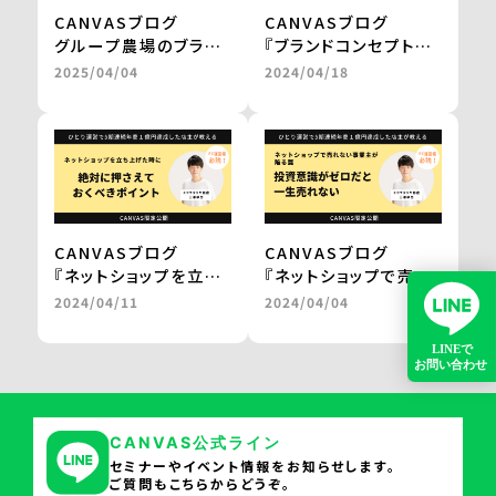
CANVASブログ
CANVASブログ
グループ農場のブラン
『ブランドコンセプトを
ド和牛を、レンジアップ
固めて磨き上げる
2025/04/04
2024/04/18
で気軽に楽しめる鍋
マインドセットと方法
に。
論。』
百貨店やJALの通販で
by 三浦卓也氏
の販売を実現
＜from buyer’s
one＞
CANVASブログ
CANVASブログ
『ネットショップを立ち
『ネットショップで売れ
上げた時に
ない事業主が陥る罠。
2024/04/11
2024/04/04
絶対に押さえておくべ
投資意識がゼロだと一
きポイント。』
生売れない。』
by 三浦卓也氏
by 三浦卓也氏
CANVAS公式ライン
セミナーやイベント情報をお知らせします。
ご質問もこちらからどうぞ。