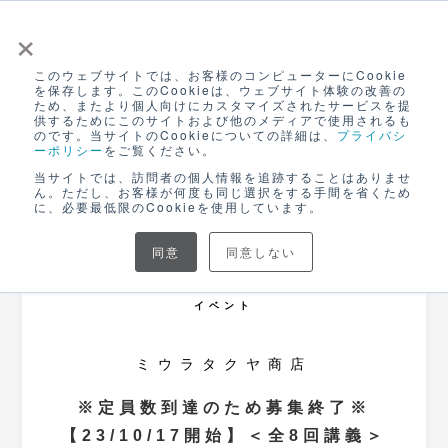
×
このウェブサイトでは、お客様のコンピューターにCookie
ログイン
を保存します。このCookieは、ウェブサイト体験の改善の
ため、またより個人向けにカスタマイズされたサービスを提
無料アカウント登録
供するためにこのサイトおよび他のメディアで使用されるも
のです。当サイトのCookieについての詳細は、
プライバシ
ーポリシー
をご覧ください。
当サイトでは、訪問者の個人情報を追跡することはありませ
ん。ただし、お客様が何度も同じ選択をする手間を省くため
に、必要最低限のCookieを使用しています。
同意
同意しない
募集は終了しました
イベント
ミウラタクヤ商店
※定員数到達のため募集終了※
【23/10/17開始】＜全8回講義＞