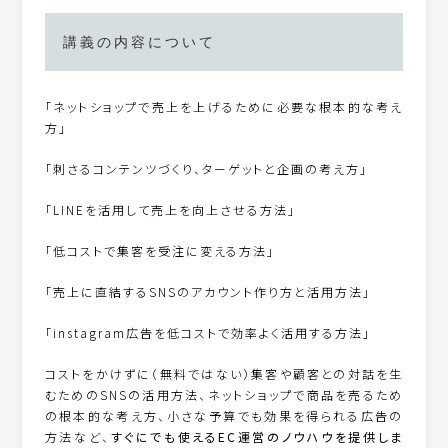
講義の内容について
「ネットショップで売上を上げるために必要な根本的な考え
方」
「刺さるコンテンツづくり、ターゲットと企画の考え方」
「LINEを活用して売上を向上させる方法」
「低コストで集客を受注に変える方法」
「売上に直結するSNSのアカウント作り方と活用方法」
「instagram広告を低コストで効率よく活用する方法」
コストをかけずに（無料ではない）集客や顧客との対話を生
むためのSNSの活用方法、ネットショップで商品を売るため
の根本的な考え方、小さな予算でも効果を得られる広告の
方法など、
すぐにでも使えるEC運営のノウハウを提供しま