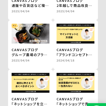
CANVASブログ
CANVASブログ
通販や百貨店など複数
2年越しで商品改良に
社との商品開発が一気
取り組み、百貨店のギ
2025/04/04
2025/04/04
に進み、自社だけでは
フトを経てテレビ通販
成し得なかった販路の
で1000万円の売上を
拡大を実現 ＜from
実現 ＜from
buyer’s one＞
buyer’s one＞
CANVASブログ
CANVASブログ
グループ農場のブラン
『ブランドコンセプトを
ド和牛を、レンジアップ
固めて磨き上げる
2025/04/04
2024/04/18
で気軽に楽しめる鍋
マインドセットと方法
に。
論。』
百貨店やJALの通販で
by 三浦卓也氏
の販売を実現
＜from buyer’s
one＞
CANVASブログ
CANVASブログ
『ネットショップを立ち
『ネットショップで売れ