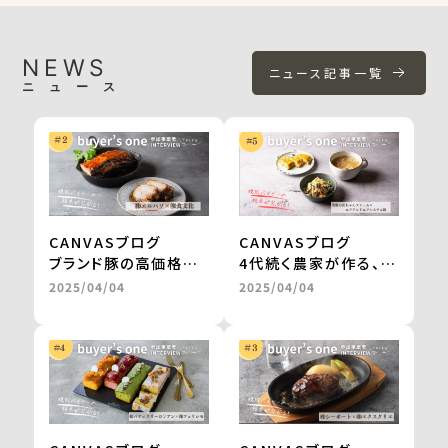
NEWS
ニュース記事一覧
ニュース
CANVASブログ
CANVASブログ
ブランド豚の高価格帯
4代続く農家が作る、無
ギフトが、お取り寄せグ
農薬栽培・天日干しの
2025/04/04
2025/04/04
ルメサイトに掲載。
切干大根。
継続的な販売や新商品
自然食品店で月間500
の開発も進行中
～600食を継続販売
＜from buyer’s
＜from buyer’s
one＞
one＞