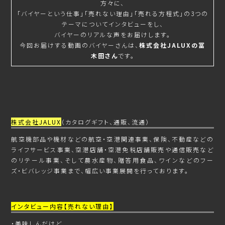
方々に、
「バイヤーという仕事」「売れない理由」「売れる方程式」の3つの
テーマについてインタビューをし、
バイヤーのリアルな声をお届けします。
今回お届けする動画のバイヤーさんは、
株式会社JALUXの冨
木田さん
です。
株式会社JALUX
（カタログギフト、通販、流通）
航空機部品や機材などの航空・空港関連事業、保険、不動産などの
ライフサービス事業、空港店舗・空港免税店舗販売や通信販売など
のリテール事業、そして農水産物、贈答用食品、ワインなどのフー
ズ・ビバレッジ事業まで、幅広い事業展開を行っております。
インタビュー内容【売れない理由】
・美味しんだけど