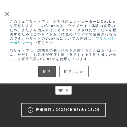
×
このウェブサイトでは、お客様のコンピューターにCookie
ログイン
を保存します。このCookieは、ウェブサイト体験の改善の
ため、またより個人向けにカスタマイズされたサービスを提
無料アカウント登録
供するためにこのサイトおよび他のメディアで使用されるも
EC活用・商品開発
のです。当サイトのCookieについての詳細は、
プライバシ
ーポリシー
をご覧ください。
当サイトでは、訪問者の個人情報を追跡することはありませ
令和4年度EC化支援事業
ん。ただし、お客様が何度も同じ選択をする手間を省くため
に、必要最低限のCookieを使用しています。
【buyer’s talk 04-2】
同意
同意しない
（株）JALUX 冨木田美緒さん
6
開催日時：2022/09/02(金) 12:00