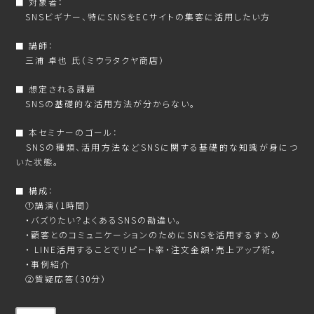
■ 対象者：
SNSビギナー、特にSNSをECサイトの集客に活用したい方
■ 講師：
三浦 卓也 氏（ミウラタクヤ商店）
■ 想定される課題
SNSの基礎的な活用方法が分からない。
■ 本セミナーのゴール：
SNSの種類、活用方法などSNSに関する基礎的な知識が身につ
いた状態。
■ 構成：
①講演（1時間）
・バズりたい？よくあるSNSの勘違い。
・顧客とのコミュニケーションのためにSNSを活用するすゝめ
・ LINE活用することでリピート率・注文金額・売上アップ術。
・事例紹介
②質疑応答（30分）