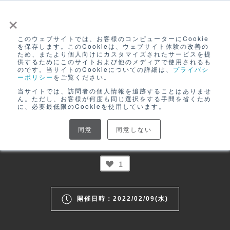
×
このウェブサイトでは、お客様のコンピューターにCookie
ログイン
を保存します。このCookieは、ウェブサイト体験の改善の
ため、またより個人向けにカスタマイズされたサービスを提
無料アカウント登録
供するためにこのサイトおよび他のメディアで使用されるも
EC活用・商品開発
のです。当サイトのCookieについての詳細は、
プライバシ
ーポリシー
をご覧ください。
当サイトでは、訪問者の個人情報を追跡することはありませ
02/09開催 | ECセミナー(集客編)
ん。ただし、お客様が何度も同じ選択をする手間を省くため
に、必要最低限のCookieを使用しています。
誰を対象に集客するかが一番大事、効率的
同意
同意しない
な集客とは？｜動画アーカイブ
1
開催日時：2022/02/09(水)