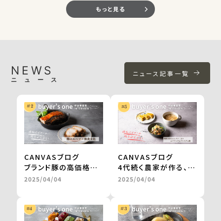
もっと見る
NEWS
ニュース記事一覧
ニュース
CANVASブログ
CANVASブログ
ブランド豚の高価格帯
4代続く農家が作る、無
ギフトが、お取り寄せグ
農薬栽培・天日干しの
2025/04/04
2025/04/04
ルメサイトに掲載。
切干大根。
継続的な販売や新商品
自然食品店で月間500
の開発も進行中
～600食を継続販売
＜from buyer’s
＜from buyer’s