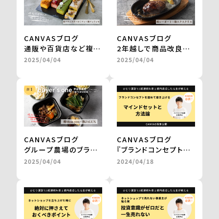
one＞
one＞
CANVASブログ
CANVASブログ
通販や百貨店など複数
2年越しで商品改良に
社との商品開発が一気
取り組み、百貨店のギ
2025/04/04
2025/04/04
に進み、自社だけでは
フトを経てテレビ通販
成し得なかった販路の
で1000万円の売上を
拡大を実現 ＜from
実現 ＜from
buyer’s one＞
buyer’s one＞
CANVASブログ
CANVASブログ
グループ農場のブラン
『ブランドコンセプトを
ド和牛を、レンジアップ
固めて磨き上げる
2025/04/04
2024/04/18
で気軽に楽しめる鍋
マインドセットと方法
に。
論。』
百貨店やJALの通販で
by 三浦卓也氏
の販売を実現
＜from buyer’s