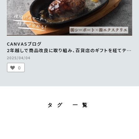
CANVASブログ
2年越しで商品改良に取り組み、百貨店のギフトを経てテレ
ビ通販で1000万円の売上を実現 ＜from buyer’s one
2025/04/04
＞
0
タグ 一覧