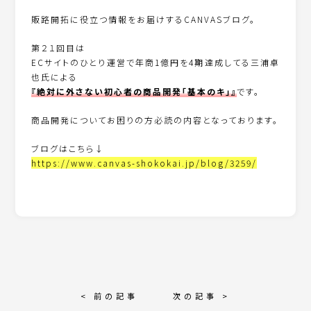
販路開拓に役立つ情報をお届けするCANVASブログ。
第２１回目は
ECサイトのひとり運営で年商1億円を4期達成してる三浦卓
也氏による
『絶対に外さない初心者の商品開発「基本のキ」』
です。
商品開発についてお困りの方必読の内容となっております。
ブログはこちら↓
https://www.canvas-shokokai.jp/blog/3259/
< 前の記事
次の記事 >