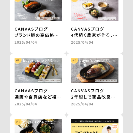
CANVASブログ
CANVASブログ
ブランド豚の高価格帯
4代続く農家が作る、無
ギフトが、お取り寄せグ
農薬栽培・天日干しの
2025/04/04
2025/04/04
ルメサイトに掲載。
切干大根。
継続的な販売や新商品
自然食品店で月間500
の開発も進行中
～600食を継続販売
＜from buyer’s
＜from buyer’s
one＞
one＞
CANVASブログ
CANVASブログ
通販や百貨店など複数
2年越しで商品改良に
社との商品開発が一気
取り組み、百貨店のギ
2025/04/04
2025/04/04
に進み、自社だけでは
フトを経てテレビ通販
成し得なかった販路の
で1000万円の売上を
拡大を実現 ＜from
実現 ＜from
buyer’s one＞
buyer’s one＞