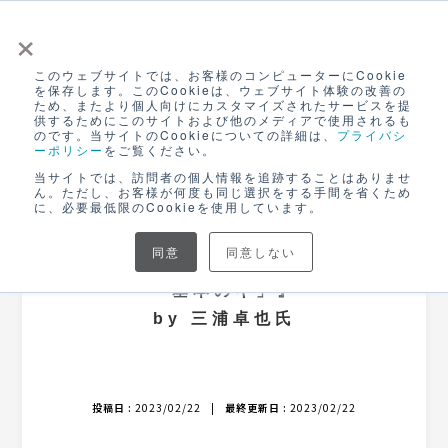
×
このウェブサイトでは、お客様のコンピューターにCookie
ログイン
を保存します。このCookieは、ウェブサイト体験の改善の
ため、またより個人向けにカスタマイズされたサービスを提
無料アカウント登録
供するためにこのサイトおよび他のメディアで使用されるも
のです。当サイトのCookieについての詳細は、
プライバシ
ーポリシー
をご覧ください。
NEWS
当サイトでは、訪問者の個人情報を追跡することはありませ
ん。ただし、お客様が何度も同じ選択をする手間を省くため
に、必要最低限のCookieを使用しています。
CANVASブログ
同意
同意しない
『絶対に外さない初心者の商品開発
「基本のキ」』
by 三浦卓也氏
投稿日 :
2023/02/22
|
最終更新日 :
2023/02/22