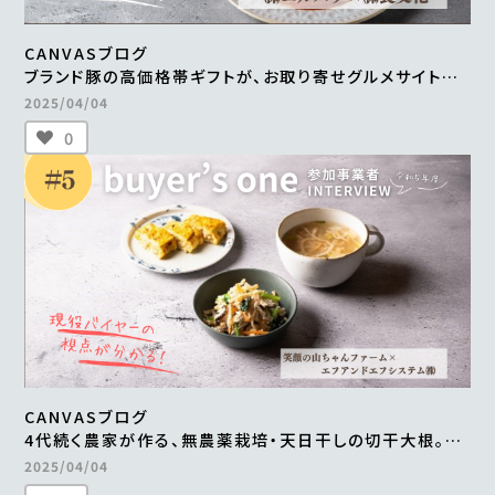
CANVASブログ
ブランド豚の高価格帯ギフトが、お取り寄せグルメサイトに
掲載。
2025/04/04
継続的な販売や新商品の開発も進行中
0
＜from buyer’s one＞
CANVASブログ
4代続く農家が作る、無農薬栽培・天日干しの切干大根。
自然食品店で月間500～600食を継続販売
2025/04/04
＜from buyer’s one＞