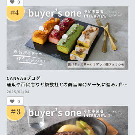
0
CANVASブログ
通販や百貨店など複数社との商品開発が一気に進み、自社
だけでは成し得なかった販路の拡大を実現 ＜from
2025/04/04
buyer’s one＞
0