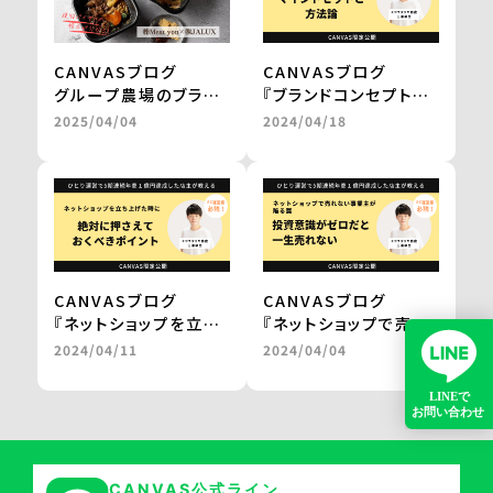
CANVASブログ
CANVASブログ
グループ農場のブラン
『ブランドコンセプトを
ド和牛を、レンジアップ
固めて磨き上げる
2025/04/04
2024/04/18
で気軽に楽しめる鍋
マインドセットと方法
に。
論。』
百貨店やJALの通販で
by 三浦卓也氏
の販売を実現
＜from buyer’s
one＞
CANVASブログ
CANVASブログ
『ネットショップを立ち
『ネットショップで売れ
上げた時に
ない事業主が陥る罠。
2024/04/11
2024/04/04
絶対に押さえておくべ
投資意識がゼロだと一
きポイント。』
生売れない。』
by 三浦卓也氏
by 三浦卓也氏
CANVAS公式ライン