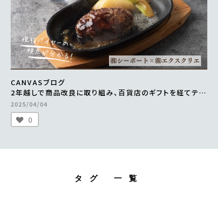
CANVASブログ
2年越しで商品改良に取り組み、百貨店のギフトを経てテレ
ビ通販で1000万円の売上を実現 ＜from buyer’s one
2025/04/04
＞
0
タグ 一覧