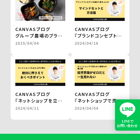
buyer’s one＞
buyer’s one＞
CANVASブログ
CANVASブログ
グループ農場のブラン
『ブランドコンセプトを
ド和牛を、レンジアップ
固めて磨き上げる
2025/04/04
2024/04/18
で気軽に楽しめる鍋
マインドセットと方法
に。
論。』
百貨店やJALの通販で
by 三浦卓也氏
の販売を実現
＜from buyer’s
one＞
CANVASブログ
CANVASブログ
『ネットショップを立ち
『ネットショップで売れ
上げた時に
ない事業主が陥る罠。
2024/04/11
2024/04/04
絶対に押さえておくべ
投資意識がゼロだと一
きポイント。』
生売れない。』
by 三浦卓也氏
by 三浦卓也氏