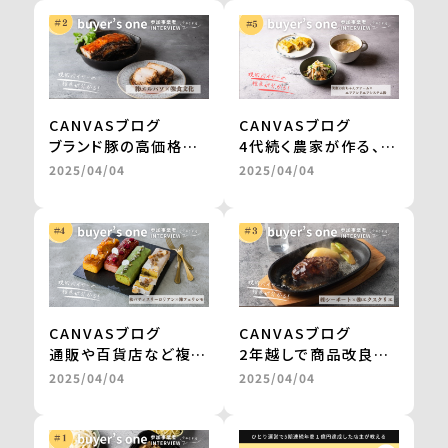
CANVASブログ
CANVASブログ
ブランド豚の高価格帯
4代続く農家が作る、無
ギフトが、お取り寄せグ
農薬栽培・天日干しの
2025/04/04
2025/04/04
ルメサイトに掲載。
切干大根。
継続的な販売や新商品
自然食品店で月間500
の開発も進行中
～600食を継続販売
＜from buyer’s
＜from buyer’s
one＞
one＞
CANVASブログ
CANVASブログ
通販や百貨店など複数
2年越しで商品改良に
社との商品開発が一気
取り組み、百貨店のギ
2025/04/04
2025/04/04
に進み、自社だけでは
フトを経てテレビ通販
成し得なかった販路の
で1000万円の売上を
拡大を実現 ＜from
実現 ＜from