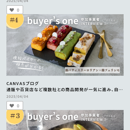
2025/04/04
＜from buyer’s one＞
0
CANVASブログ
通販や百貨店など複数社との商品開発が一気に進み、自社
だけでは成し得なかった販路の拡大を実現 ＜from
2025/04/04
buyer’s one＞
0