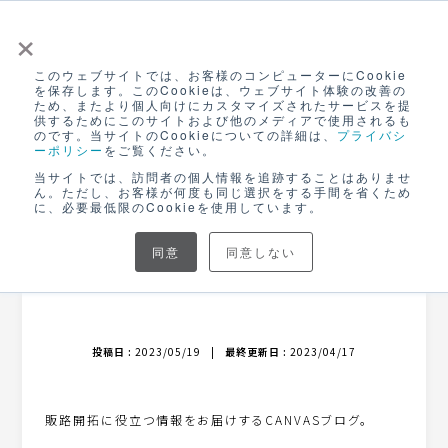
×
このウェブサイトでは、お客様のコンピューターにCookie
ログイン
を保存します。このCookieは、ウェブサイト体験の改善の
ため、またより個人向けにカスタマイズされたサービスを提
無料アカウント登録
供するためにこのサイトおよび他のメディアで使用されるも
のです。当サイトのCookieについての詳細は、
プライバシ
ーポリシー
をご覧ください。
NEWS
当サイトでは、訪問者の個人情報を追跡することはありませ
ん。ただし、お客様が何度も同じ選択をする手間を省くため
に、必要最低限のCookieを使用しています。
buyer’s talk 01-1
同意
同意しない
（株）信濃屋食品 岩崎忠之さん
投稿日 :
2023/05/19
|
最終更新日 :
2023/04/17
販路開拓に役立つ情報をお届けするCANVASブログ。