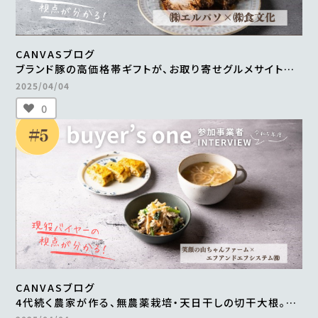
CANVASブログ
ブランド豚の高価格帯ギフトが、お取り寄せグルメサイトに
掲載。
2025/04/04
継続的な販売や新商品の開発も進行中
0
＜from buyer’s one＞
CANVASブログ
4代続く農家が作る、無農薬栽培・天日干しの切干大根。
自然食品店で月間500～600食を継続販売