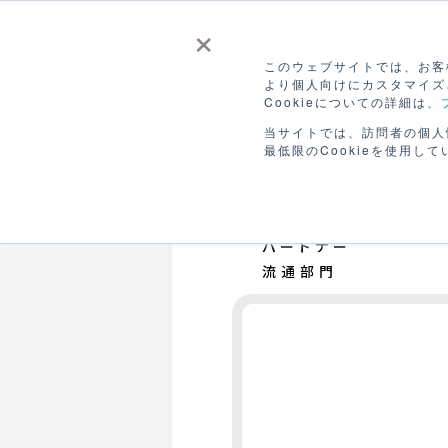
×
このウェブサイトでは、お客様
より個人向けにカスタマイズ
Cookieについての詳細は、
CANVASを
販
ホーム
つかう
ひろ
当サイトでは、訪問者の個人
最低限のCookieを使用して
パートナー
流通部門