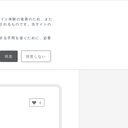
索
ログイン
無料アカウント登録
ブサイト体験の改善のため、また
されるものです。当サイトの
協力
ブログで
ニュース
トナー
学ぶ
する手間を省くために、必要
同意
同意しない
4