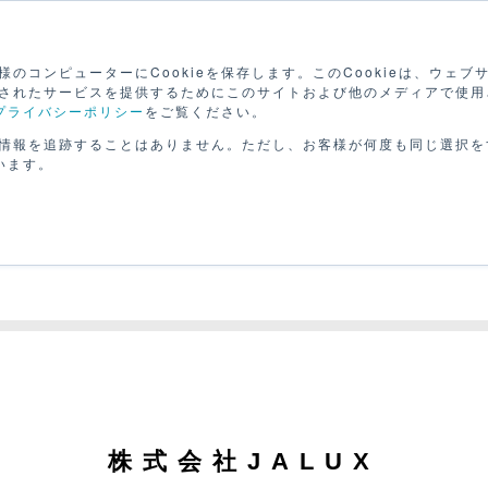
検
のコンピューターにCookieを保存します。このCookieは、ウェ
されたサービスを提供するためにこのサイトおよび他のメディアで使用
プライバシーポリシー
をご覧ください。
路を
セミナーで
動画で
げる
学ぶ
学ぶ
パー
情報を追跡することはありません。ただし、お客様が何度も同じ選択を
います。
株式会社JALUX