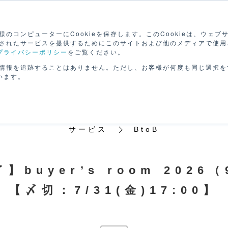
検
のコンピューターにCookieを保存します。このCookieは、ウェ
されたサービスを提供するためにこのサイトおよび他のメディアで使用
プライバシーポリシー
をご覧ください。
路を
セミナーで
動画で
げる
学ぶ
学ぶ
パー
情報を追跡することはありません。ただし、お客様が何度も同じ選択を
います。
サービス
BtoB
】buyer’s room 2026
【〆切：7/31(金)17:00】