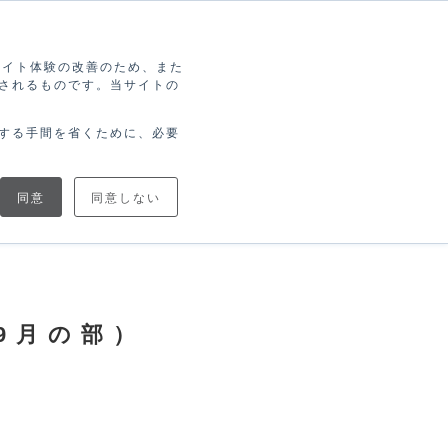
索
ログイン
無料アカウント登録
ブサイト体験の改善のため、また
されるものです。当サイトの
協力
ブログで
ニュース
トナー
学ぶ
する手間を省くために、必要
同意
同意しない
（9月の部）