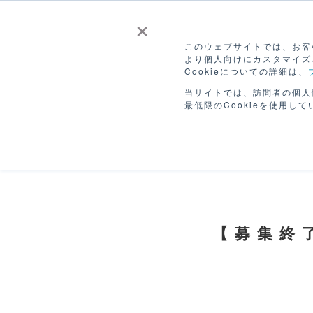
×
このウェブサイトでは、お客様
より個人向けにカスタマイズ
Cookieについての詳細は、
CANVASを
販
ホーム
つかう
ひろ
当サイトでは、訪問者の個人
最低限のCookieを使用して
【募集終了