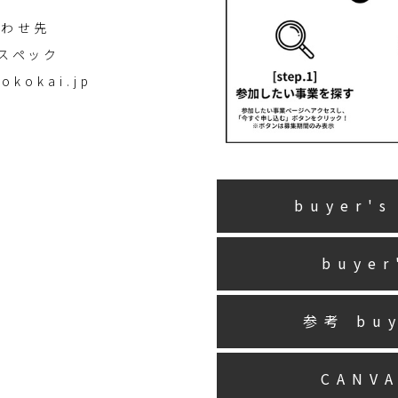
合わせ先
イスペック
okokai.jp
buyer'
buye
参考 buy
CANV