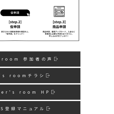
s room 参加者の声
r's roomチラシ
er's room HP
AS登録マニュアル