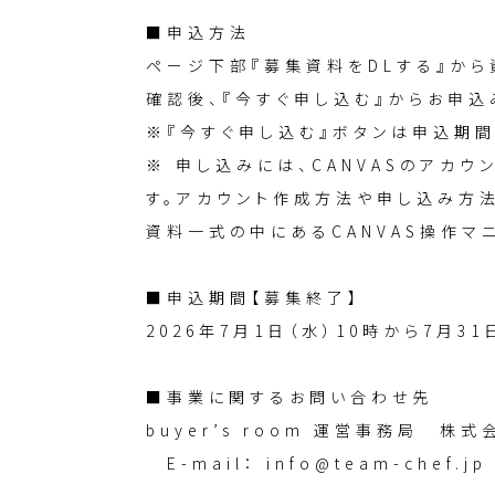
■申込方法
ページ下部『募集資料をDLする』から
確認後、『今すぐ申し込む』からお申込
※『今すぐ申し込む』ボタンは申込期間
※ 申し込みには、CANVASのアカウ
す。アカウント作成方法や申し込み方
資料一式の中にあるCANVAS操作マ
■申込期間【募集終了】
2026年7月1日（水）10時から7月3
■事業に関するお問い合わせ先
buyer’s room 運営事務局 株
E-mail： info@team-chef.jp