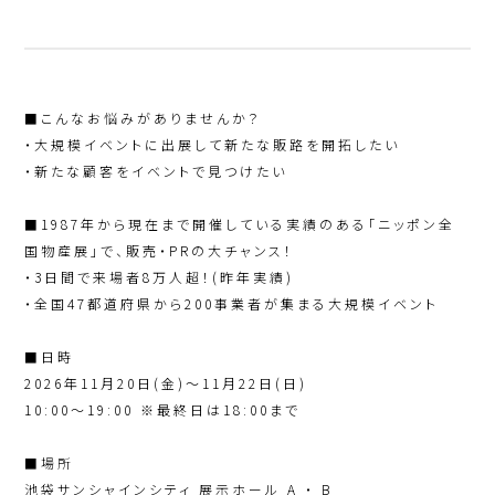
■こんなお悩みがありませんか？
・大規模イベントに出展して新たな販路を開拓したい
・新たな顧客をイベントで見つけたい
■1987年から現在まで開催している実績のある「ニッポン全
国物産展」で、販売・PRの大チャンス！
・3日間で来場者8万人超！(昨年実績)
・全国47都道府県から200事業者が集まる大規模イベント
■日時
2026年11月20日(金)～11月22日(日)
10:00～19:00 ※最終日は18:00まで
■場所
池袋サンシャインシティ 展示ホール A ・ B