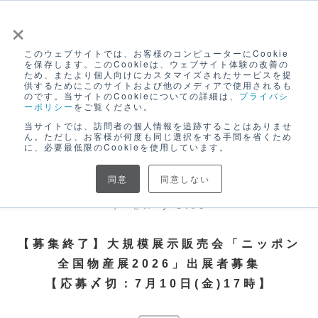
×
このウェブサイトでは、お客様のコンピューターにCookie
ログイン
を保存します。このCookieは、ウェブサイト体験の改善の
ため、またより個人向けにカスタマイズされたサービスを提
無料アカウント登録
供するためにこのサイトおよび他のメディアで使用されるも
のです。当サイトのCookieについての詳細は、
プライバシ
ーポリシー
をご覧ください。
当サイトでは、訪問者の個人情報を追跡することはありませ
ん。ただし、お客様が何度も同じ選択をする手間を省くため
に、必要最低限のCookieを使用しています。
同意
同意しない
サービス
BtoC
【募集終了】大規模展示販売会「ニッポン
全国物産展2026」出展者募集
【応募〆切：7月10日(金)17時】