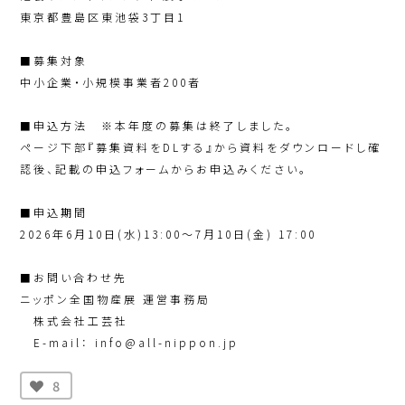
東京都豊島区東池袋3丁目1
■募集対象
中小企業・小規模事業者200者
■申込方法 ※本年度の募集は終了しました。
ページ下部『募集資料をDLする』から資料をダウンロードし確
認後、記載の申込フォームからお申込みください。
■申込期間
2026年6月10日(水)13:00～7月10日(金) 17:00
■お問い合わせ先
ニッポン全国物産展 運営事務局
株式会社工芸社
E-mail： info@all-nippon.jp
8