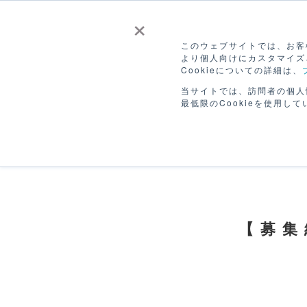
×
このウェブサイトでは、お客様
より個人向けにカスタマイズ
Cookieについての詳細は、
CANVASを
販
ホーム
つかう
ひろ
当サイトでは、訪問者の個人
最低限のCookieを使用して
【募集