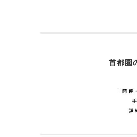
首都圏
「簡便
詳