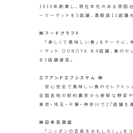
1930年創業し、現在本社のある世田
ーマーケットを5店舗、酒販店11店舗
㈱フードクラフト
「楽しくて美味しい食」をテーマに、
ーケット OONOYA を4店舗、食の
を3店舗運営。
エフアンドエフシステム ㈱
安心安全で美味しい食のセレクトショッ
全国各地の契約農家から新鮮な野菜や
東京・埼玉・千葉・神奈川で27店舗を
㈱日本百貨店
「ニッポンの百貨をおもしろく。」を