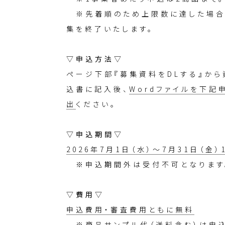
※先着順のため上限数に達した場合
集を終了いたします。
▽申込方法▽
ページ下部『募集資料をDLする』か
込書に記入後、
Wordファイルを下記
出
ください。
▽申込期間▽
2026年7月1日（水）～7月31日（金）
※申込期間外は受付不可となります。
▽費用▽
申込費用・審査費用ともに無料
※商品サンプル代（送料含む）は申