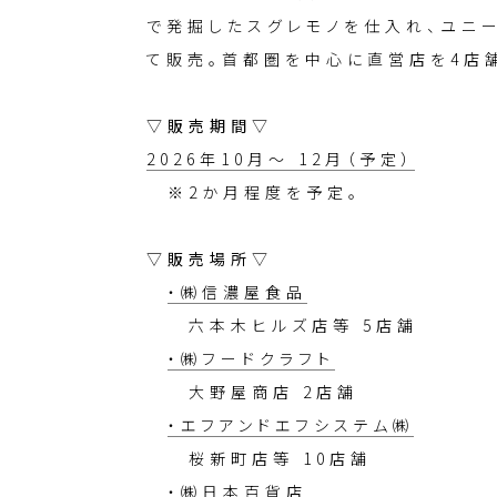
で発掘したスグレモノを仕入れ、ユニ
て販売。首都圏を中心に直営店を4店
▽販売期間▽
2026年10月～ 12月（予定）
※2か月程度を予定。
▽販売場所▽
・㈱信濃屋食品
六本木ヒルズ店等 5店舗
・㈱フードクラフト
大野屋商店 2店舗
・エフアンドエフシステム㈱
桜新町店等 10店舗
・㈱日本百貨店