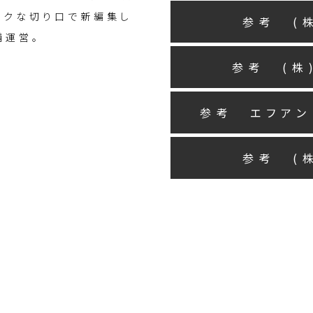
ークな切り口で新編集し
参考 (
舗運営。
参考 (株
参考 エフアン
参考 (