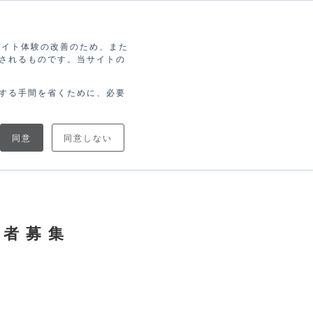
索
ログイン
無料アカウント登録
ブサイト体験の改善のため、また
されるものです。当サイトの
協力
ブログで
ニュース
トナー
学ぶ
する手間を省くために、必要
同意
同意しない
品者募集