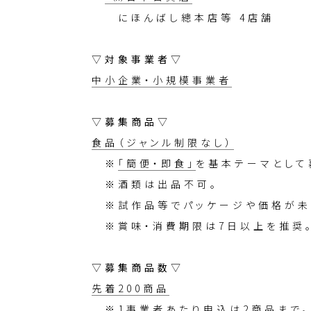
にほんばし總本店等 4店舗
▽対象事業者▽
中小企業・小規模事業者
▽募集商品▽
食品（ジャンル制限なし）
※
「簡便・即食」
を基本テーマとして
※酒類は出品不可。
※試作品等でパッケージや価格が未
※賞味・消費期限は7日以上を推奨
▽募集商品数▽
先着200商品
※1事業者あたり申込は2商品まで。