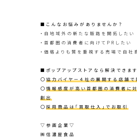
■こんなお悩みがありませんか？
・自地域外の新たな販路を開拓したい
・首都圏の消費者に向けてPRしたい
・価格よりも質を重視する売場で自社
■ポップアップストアなら解決できます
〇
協力バイヤー４社の展開する店舗で
〇
情報感度が高い首都圏の消費者に
創出
〇
採用商品は「買取仕入」でお取引
▽参画企業▽
㈱信濃屋食品