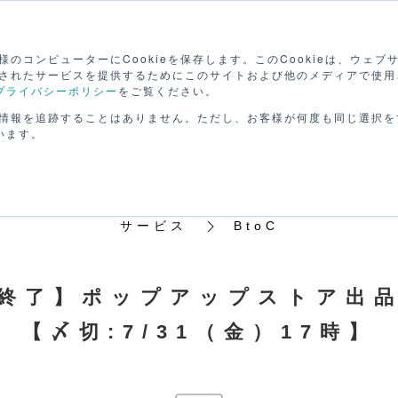
検
のコンピューターにCookieを保存します。このCookieは、ウェ
されたサービスを提供するためにこのサイトおよび他のメディアで使用
プライバシーポリシー
をご覧ください。
路を
セミナーで
動画で
げる
学ぶ
学ぶ
パー
情報を追跡することはありません。ただし、お客様が何度も同じ選択を
います。
サービス
BtoC
終了】ポップアップストア出
【〆切:7/31（金）17時】