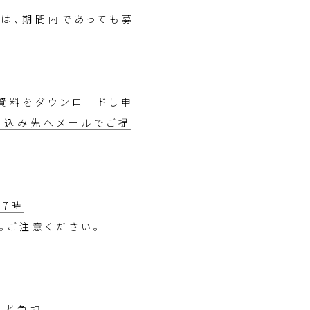
は、期間内であっても募
ら資料をダウンロードし申
申込み先へメールでご提
17時
ご注意ください。
込者負担。