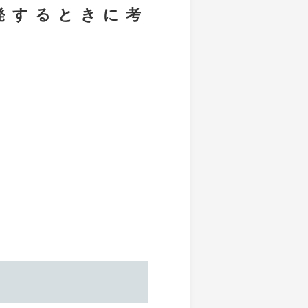
発するときに考
。