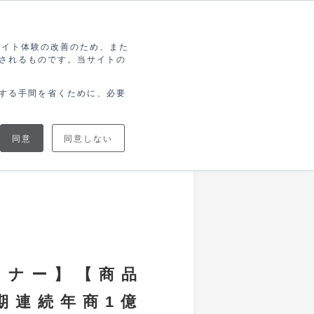
索
ログイン
無料アカウント登録
ブサイト体験の改善のため、また
されるものです。当サイトの
協力
ブログで
ニュース
トナー
学ぶ
する手間を省くために、必要
同意
同意しない
セミナー】【商品
期連続年商1億