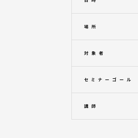
日時
場所
対象者
セミナーゴール
講師