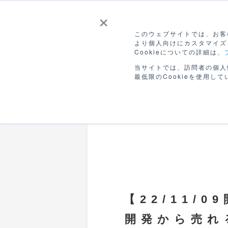
×
このウェブサイトでは、お客様
より個人向けにカスタマイズ
Cookieについての詳細は、
CANVASを
販
ホーム
つかう
ひろ
当サイトでは、訪問者の個人
最低限のCookieを使用して
募集は終了しました
【22/11/
開発から売れ