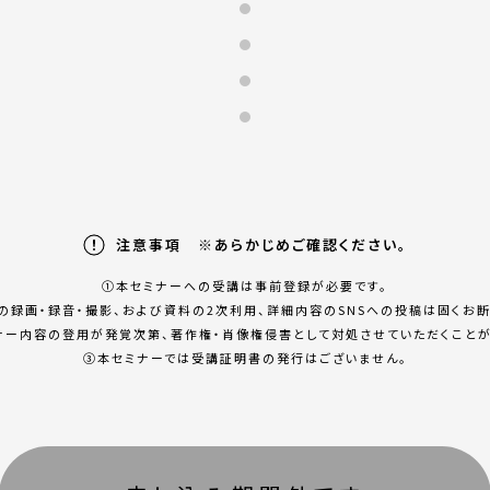
注意事項 ※あらかじめご確認ください。
①本セミナーへの受講は事前登録が必要です。
の録画・録⾳・撮影、および資料の2次利⽤、詳細内容のSNSへの投稿は固くお断
ナー内容の登⽤が発覚次第、著作権・肖像権侵害として対処させていただくことが
③本セミナーでは受講証明書の発⾏はございません。