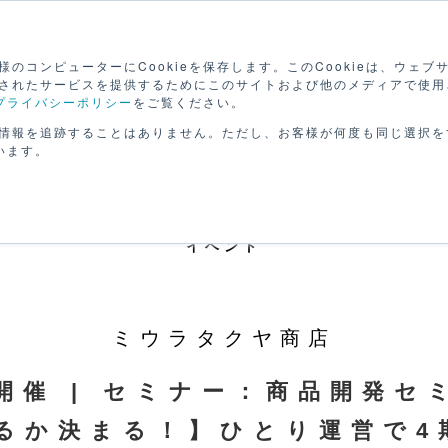
検
のコンピューターにCookieを保存します。このCookieは、ウェ
されたサービスを提供するためにこのサイトおよび他のメディアで使用
プライバシーポリシー
をご覧ください。
路を
セミナーで
動画で
げる
学ぶ
学ぶ
パー
情報を追跡することはありません。ただし、お客様が何度も同じ選択を
います。
イベント
ミウラタクヤ商店
09開催 | セミナー：商品開発
るか決まる！】ひとり運営で4