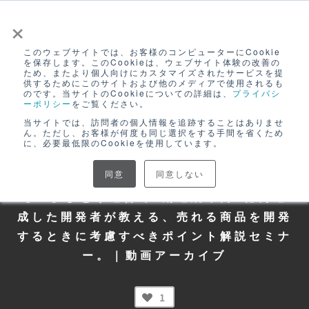
×
このウェブサイトでは、お客様のコンピューターにCookie
ログイン
を保存します。このCookieは、ウェブサイト体験の改善の
ため、またより個人向けにカスタマイズされたサービスを提
無料アカウント登録
供するためにこのサイトおよび他のメディアで使用されるも
EC活用・商品開発
のです。当サイトのCookieについての詳細は、
プライバシ
ーポリシー
をご覧ください。
当サイトでは、訪問者の個人情報を追跡することはありませ
令和4年度EC化支援事業
ん。ただし、お客様が何度も同じ選択をする手間を省くため
に、必要最低限のCookieを使用しています。
【22/11/09開催 | セミナー：商品開発セ
同意
同意しない
ミナー】【商品開発から売れるか決ま
る！】ひとり運営で4期連続年商1億円達
成した開発者が教える、売れる商品を開発
するときに考慮すべきポイント解説セミナ
ー。｜動画アーカイブ
1