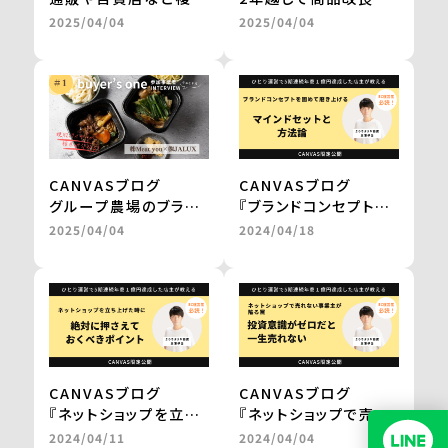
社との商品開発が一気
取り組み、百貨店のギ
2025/04/04
2025/04/04
に進み、自社だけでは
フトを経てテレビ通販
成し得なかった販路の
で1000万円の売上を
拡大を実現 ＜from
実現 ＜from
buyer’s one＞
buyer’s one＞
CANVASブログ
CANVASブログ
グループ農場のブラン
『ブランドコンセプトを
ド和牛を、レンジアップ
固めて磨き上げる
2025/04/04
2024/04/18
で気軽に楽しめる鍋
マインドセットと方法
に。
論。』
百貨店やJALの通販で
by 三浦卓也氏
の販売を実現
＜from buyer’s
one＞
CANVASブログ
CANVASブログ
『ネットショップを立ち
『ネットショップで売れ
上げた時に
ない事業主が陥る罠。
2024/04/11
2024/04/04