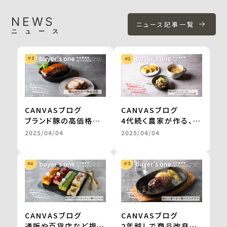
NEWS
ニュース記事一覧
ニュース
CANVASブログ
CANVASブログ
ブランド豚の高価格帯
4代続く農家が作る、無
ギフトが、お取り寄せグ
農薬栽培・天日干しの
2025/04/04
2025/04/04
ルメサイトに掲載。
切干大根。
継続的な販売や新商品
自然食品店で月間500
の開発も進行中
～600食を継続販売
＜from buyer’s
＜from buyer’s
one＞
one＞
CANVASブログ
CANVASブログ
通販や百貨店など複数
2年越しで商品改良に