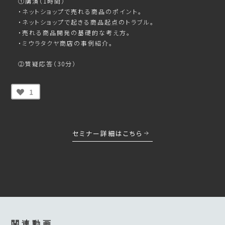
①講演（1時間）
・ネットショップで売れる商品のポイント。
・ネットショップで起きる商品起点のトラブル。
・売れる商品開発の基礎的な考え方。
・ミウラタクヤ商店の事例紹介。
②質疑応答（30分）
1
セミナー詳細はこちら
関連動画