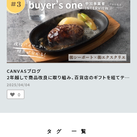
CANVASブログ
2年越しで商品改良に取り組み、百貨店のギフトを経てテレ
ビ通販で1000万円の売上を実現 ＜from buyer’s one
2025/04/04
＞
0
タグ 一覧