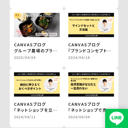
に進み、自社だけでは
フトを経てテレビ通販
成し得なかった販路の
で1000万円の売上を
拡大を実現 ＜from
実現 ＜from
buyer’s one＞
buyer’s one＞
CANVASブログ
CANVASブログ
グループ農場のブラン
『ブランドコンセプトを
ド和牛を、レンジアップ
固めて磨き上げる
2025/04/04
2024/04/18
で気軽に楽しめる鍋
マインドセットと方法
に。
論。』
百貨店やJALの通販で
by 三浦卓也氏
の販売を実現
＜from buyer’s
one＞
CANVASブログ
CANVASブログ
『ネットショップを立ち
『ネットショップで売れ
上げた時に
ない事業主が陥る罠。
2024/04/11
2024/04/04
絶対に押さえておくべ
投資意識がゼロだと一
きポイント。』
生売れない。』