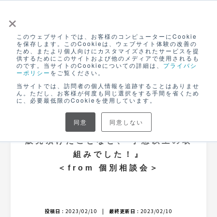
×
このウェブサイトでは、お客様のコンピューターにCookie
ログイン
を保存します。このCookieは、ウェブサイト体験の改善の
ため、またより個人向けにカスタマイズされたサービスを提
無料アカウント登録
供するためにこのサイトおよび他のメディアで使用されるも
のです。当サイトのCookieについての詳細は、
プライバシ
ーポリシー
をご覧ください。
NEWS
当サイトでは、訪問者の個人情報を追跡することはありませ
ん。ただし、お客様が何度も同じ選択をする手間を省くため
に、必要最低限のCookieを使用しています。
CANVASブログ
同意
同意しない
『面談直後の宮城県フェアで３商品も
販売頂けたことなど、 予想以上の取
組みでした！』
＜from 個別相談会＞
投稿日 :
2023/02/10
|
最終更新日 :
2023/02/10