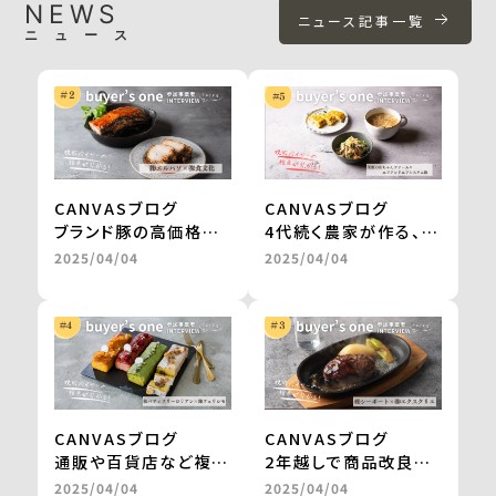
NEWS
ニュース記事一覧
ニュース
CANVASブログ
CANVASブログ
ブランド豚の高価格帯
4代続く農家が作る、無
ギフトが、お取り寄せグ
農薬栽培・天日干しの
2025/04/04
2025/04/04
ルメサイトに掲載。
切干大根。
継続的な販売や新商品
自然食品店で月間500
の開発も進行中
～600食を継続販売
＜from buyer’s
＜from buyer’s
one＞
one＞
CANVASブログ
CANVASブログ
通販や百貨店など複数
2年越しで商品改良に
社との商品開発が一気
取り組み、百貨店のギ
2025/04/04
2025/04/04