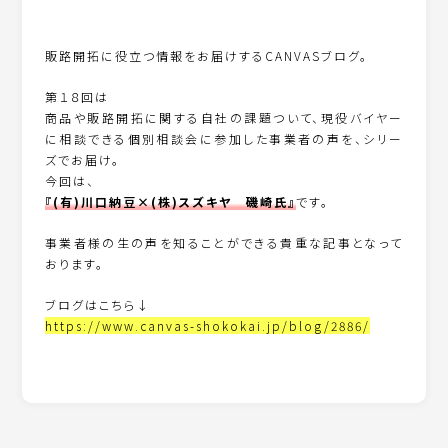
販路開拓に役立つ情報をお届けするCANVASブログ。
第１８回は
商品や販路開拓に関する自社の課題ついて、現役バイヤー
に相談できる個別相談会に参加した事業者の声を、シリー
ズでお届け。
今回は、
『(有)川口納豆×(株)スズキヤ 磯崎氏』
です。
事業者様の生の声を知ることができる貴重な記事となって
おります。
ブログはこちら↓
https://www.canvas-shokokai.jp/blog/2886/