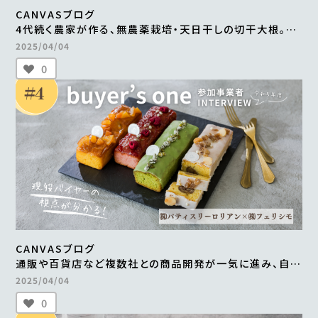
CANVASブログ
4代続く農家が作る、無農薬栽培・天日干しの切干大根。
自然食品店で月間500～600食を継続販売
2025/04/04
＜from buyer’s one＞
0
CANVASブログ
通販や百貨店など複数社との商品開発が一気に進み、自社
だけでは成し得なかった販路の拡大を実現 ＜from
2025/04/04
buyer’s one＞
0