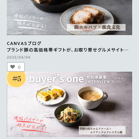
CANVASブログ
ブランド豚の高価格帯ギフトが、お取り寄せグルメサイトに
掲載。
2025/04/04
継続的な販売や新商品の開発も進行中
0
＜from buyer’s one＞