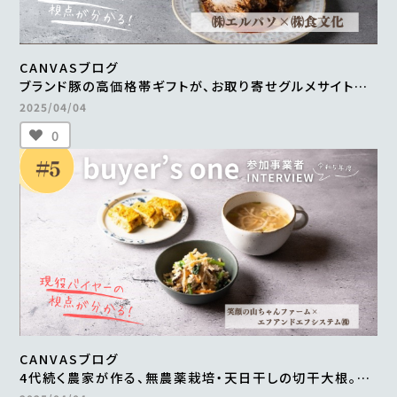
CANVASブログ
ブランド豚の高価格帯ギフトが、お取り寄せグルメサイトに
掲載。
2025/04/04
継続的な販売や新商品の開発も進行中
0
＜from buyer’s one＞
CANVASブログ
4代続く農家が作る、無農薬栽培・天日干しの切干大根。
自然食品店で月間500～600食を継続販売