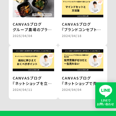
buyer’s one＞
buyer’s one＞
CANVASブログ
CANVASブログ
グループ農場のブラン
『ブランドコンセプトを
ド和牛を、レンジアップ
固めて磨き上げる
2025/04/04
2024/04/18
で気軽に楽しめる鍋
マインドセットと方法
に。
論。』
百貨店やJALの通販で
by 三浦卓也氏
の販売を実現
＜from buyer’s
one＞
CANVASブログ
CANVASブログ
『ネットショップを立ち
『ネットショップで売れ
上げた時に
ない事業主が陥る罠。
2024/04/11
2024/04/04
絶対に押さえておくべ
投資意識がゼロだと一
きポイント。』
生売れない。』
by 三浦卓也氏
by 三浦卓也氏