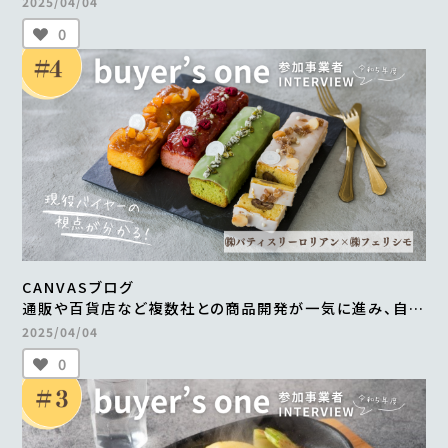
2025/04/04
＜from buyer’s one＞
0
CANVASブログ
通販や百貨店など複数社との商品開発が一気に進み、自社
だけでは成し得なかった販路の拡大を実現 ＜from
2025/04/04
buyer’s one＞
0