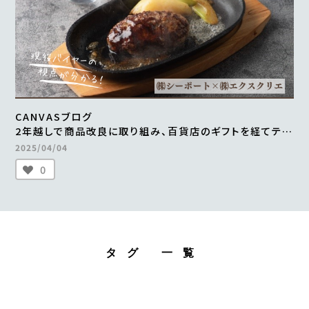
CANVASブログ
2年越しで商品改良に取り組み、百貨店のギフトを経てテレ
ビ通販で1000万円の売上を実現 ＜from buyer’s one
2025/04/04
＞
0
タグ 一覧