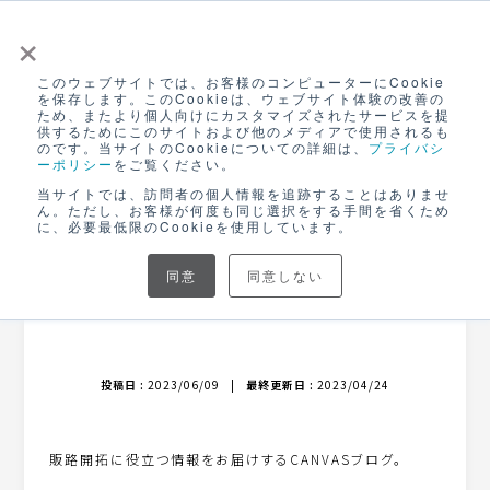
×
このウェブサイトでは、お客様のコンピューターにCookie
ログイン
を保存します。このCookieは、ウェブサイト体験の改善の
ため、またより個人向けにカスタマイズされたサービスを提
無料アカウント登録
供するためにこのサイトおよび他のメディアで使用されるも
のです。当サイトのCookieについての詳細は、
プライバシ
ーポリシー
をご覧ください。
NEWS
当サイトでは、訪問者の個人情報を追跡することはありませ
ん。ただし、お客様が何度も同じ選択をする手間を省くため
に、必要最低限のCookieを使用しています。
buyer’s talk 02-1
同意
同意しない
名畑嘉政さん
投稿日 :
2023/06/09
|
最終更新日 :
2023/04/24
販路開拓に役立つ情報をお届けするCANVASブログ。