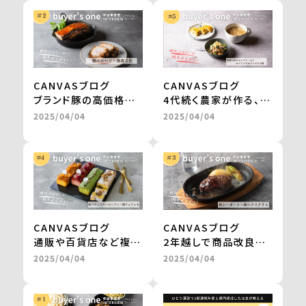
CANVASブログ
CANVASブログ
ブランド豚の高価格帯
4代続く農家が作る、無
ギフトが、お取り寄せグ
農薬栽培・天日干しの
2025/04/04
2025/04/04
ルメサイトに掲載。
切干大根。
継続的な販売や新商品
自然食品店で月間500
の開発も進行中
～600食を継続販売
＜from buyer’s
＜from buyer’s
one＞
one＞
CANVASブログ
CANVASブログ
通販や百貨店など複数
2年越しで商品改良に
社との商品開発が一気
取り組み、百貨店のギ
2025/04/04
2025/04/04
に進み、自社だけでは
フトを経てテレビ通販
成し得なかった販路の
で1000万円の売上を
拡大を実現 ＜from
実現 ＜from