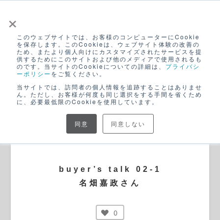
×
このウェブサイトでは、お客様のコンピューターにCookie
ログイン
を保存します。このCookieは、ウェブサイト体験の改善の
ため、またより個人向けにカスタマイズされたサービスを提
無料アカウント登録
供するためにこのサイトおよび他のメディアで使用されるも
のです。当サイトのCookieについての詳細は、
プライバシ
ーポリシー
をご覧ください。
当サイトでは、訪問者の個人情報を追跡することはありませ
ん。ただし、お客様が何度も同じ選択をする手間を省くため
に、必要最低限のCookieを使用しています。
同意
同意しない
BLOG
buyer’s talk 02-1
名畑嘉政さん
0