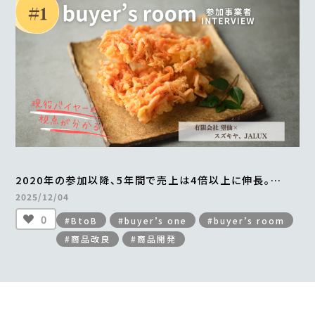
2020年の参加以降、5年間で売上は4倍以上に伸長。
年間最大2万食を販売。
2025/12/04
「贅沢桜えびかき揚げ」の成功ストーリー
0
#BtoB
#buyer’s one
#buyer’s room
＜from buyer’s room＞
#商品改良
#商品開発