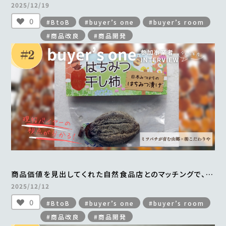
横浜中華街から全国区へとブランドの認知度も向上
2025/12/19
＜from buyer’s one＞
0
#BtoB
#buyer’s one
#buyer’s room
#商品改良
#商品開発
商品価値を見出してくれた自然食品店とのマッチングで、
手づくりの「はちみつ干し柿」がすべて完売
2025/12/12
＜from buyer’s one＞
0
#BtoB
#buyer’s one
#buyer’s room
#商品改良
#商品開発