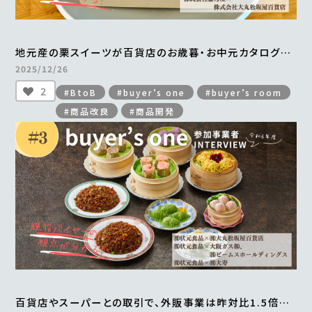
地元産の栗スイーツが百貨店のお歳暮・お中元カタログに
掲載され、年間700万円以上の売上を実現
2025/12/26
＜from buyer’s one＞
2
#BtoB
#buyer’s one
#buyer’s room
#商品改良
#商品開発
百貨店やスーパーとの取引で、外販事業は昨対比1.5倍。