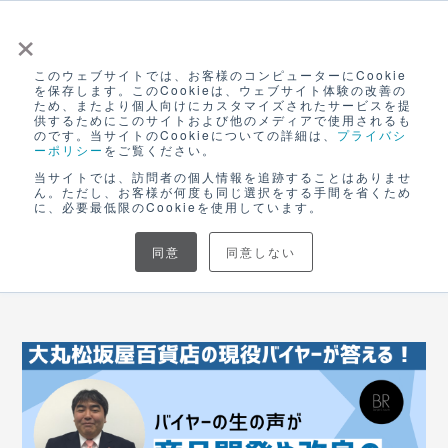
×
このウェブサイトでは、お客様のコンピューターにCookie
ログイン
を保存します。このCookieは、ウェブサイト体験の改善の
ため、またより個人向けにカスタマイズされたサービスを提
無料アカウント登録
供するためにこのサイトおよび他のメディアで使用されるも
のです。当サイトのCookieについての詳細は、
プライバシ
BLOG
ーポリシー
をご覧ください。
当サイトでは、訪問者の個人情報を追跡することはありませ
ん。ただし、お客様が何度も同じ選択をする手間を省くため
に、必要最低限のCookieを使用しています。
#buyer's talk
同意
同意しない