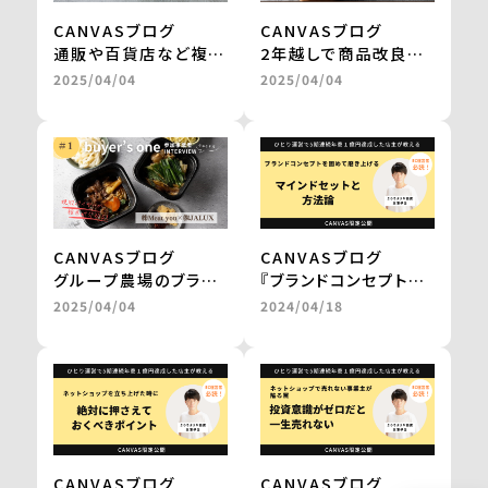
CANVASブログ
CANVASブログ
通販や百貨店など複数
2年越しで商品改良に
社との商品開発が一気
取り組み、百貨店のギ
2025/04/04
2025/04/04
に進み、自社だけでは
フトを経てテレビ通販
成し得なかった販路の
で1000万円の売上を
拡大を実現 ＜from
実現 ＜from
buyer’s one＞
buyer’s one＞
CANVASブログ
CANVASブログ
グループ農場のブラン
『ブランドコンセプトを
ド和牛を、レンジアップ
固めて磨き上げる
2025/04/04
2024/04/18
で気軽に楽しめる鍋
マインドセットと方法
に。
論。』
百貨店やJALの通販で
by 三浦卓也氏
の販売を実現
＜from buyer’s
one＞
CANVASブログ
CANVASブログ