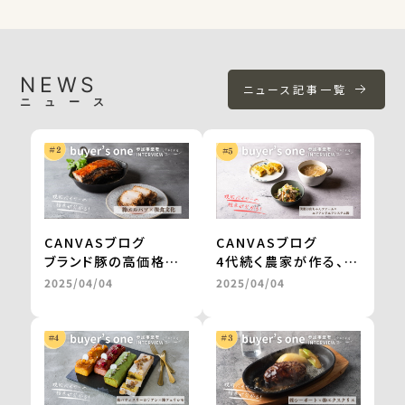
NEWS
ニュース記事一覧
ニュース
CANVASブログ
CANVASブログ
ブランド豚の高価格帯
4代続く農家が作る、無
ギフトが、お取り寄せグ
農薬栽培・天日干しの
2025/04/04
2025/04/04
ルメサイトに掲載。
切干大根。
継続的な販売や新商品
自然食品店で月間500
の開発も進行中
～600食を継続販売
＜from buyer’s
＜from buyer’s
one＞
one＞