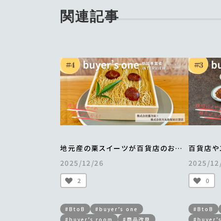
関連記事
地元産の栗スイーツが百貨店のお歳
百貨店や
暮・お中元カタログに
業は昨対比
2025/12/26
2025/12
掲載され、年間700万円以上の売上を
横浜中華
実現
認知度も
2
0
＜from buyer’s one＞
＜from 
#BtoB
#buyer’s one
#BtoB
#buyer’s room
#商品改良
#buyer’