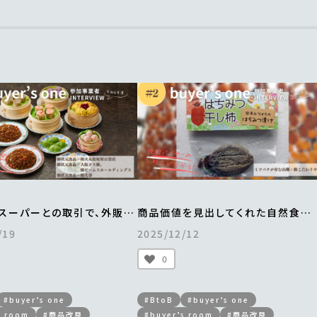
スーパーとの取引で、外販事
商品価値を見出してくれた自然食品
1.5倍。
店とのマッチングで、
/19
2025/12/12
街から全国区へとブランドの
手づくりの「はちみつ干し柿」がすべ
向上
完売
0
buyer’s one＞
＜from buyer’s one＞
#buyer’s one
#BtoB
#buyer’s one
s room
#商品改良
#buyer’s room
#商品改良