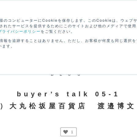
検
のコンピューターにCookieを保存します。このCookieは、ウェ
されたサービスを提供するためにこのサイトおよび他のメディアで使用
プライバシーポリシー
をご覧ください。
路を
セミナーで
動画で
げる
学ぶ
学ぶ
パー
情報を追跡することはありません。ただし、お客様が何度も同じ選択を
います。
BLOG
buyer’s talk 05-1
）大丸松坂屋百貨店 渡邉博
1