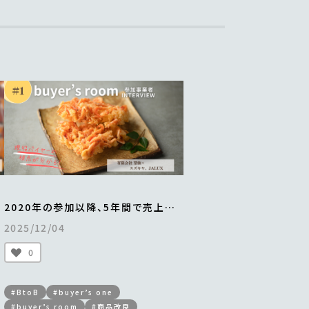
2020年の参加以降、5年間で売上は4
倍以上に伸長。
2025/12/04
て
年間最大2万食を販売。
「贅沢桜えびかき揚げ」の成功ストー
0
リー
＜from buyer’s room＞
#BtoB
#buyer’s one
#buyer’s room
#商品改良