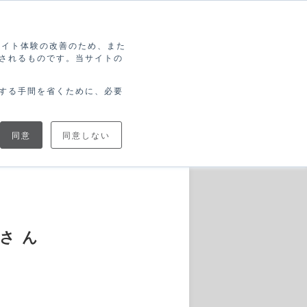
索
ログイン
無料アカウント登録
ブサイト体験の改善のため、また
されるものです。当サイトの
協力
ブログで
ニュース
トナー
学ぶ
する手間を省くために、必要
同意
同意しない
文さん