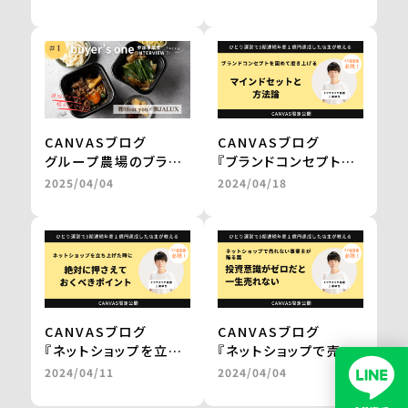
に進み、自社だけでは
フトを経てテレビ通販
成し得なかった販路の
で1000万円の売上を
拡大を実現 ＜from
実現 ＜from
buyer’s one＞
buyer’s one＞
CANVASブログ
CANVASブログ
グループ農場のブラン
『ブランドコンセプトを
ド和牛を、レンジアップ
固めて磨き上げる
2025/04/04
2024/04/18
で気軽に楽しめる鍋
マインドセットと方法
に。
論。』
百貨店やJALの通販で
by 三浦卓也氏
の販売を実現
＜from buyer’s
one＞
CANVASブログ
CANVASブログ
『ネットショップを立ち
『ネットショップで売れ
上げた時に
ない事業主が陥る罠。
2024/04/11
2024/04/04
絶対に押さえておくべ
投資意識がゼロだと一
きポイント。』
生売れない。』