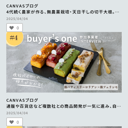
CANVASブログ
4代続く農家が作る、無農薬栽培・天日干しの切干大根。
自然食品店で月間500～600食を継続販売
2025/04/04
＜from buyer’s one＞
0
CANVASブログ
通販や百貨店など複数社との商品開発が一気に進み、自社
だけでは成し得なかった販路の拡大を実現 ＜from
2025/04/04
buyer’s one＞
0