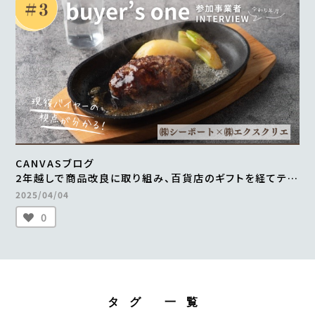
CANVASブログ
2年越しで商品改良に取り組み、百貨店のギフトを経てテレ
ビ通販で1000万円の売上を実現 ＜from buyer’s one
2025/04/04
＞
0
タグ 一覧