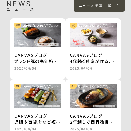
NEWS
ニュース記事一覧
ニュース
CANVASブログ
CANVASブログ
ブランド豚の高価格帯
4代続く農家が作る、無
ギフトが、お取り寄せグ
農薬栽培・天日干しの
2025/04/04
2025/04/04
ルメサイトに掲載。
切干大根。
継続的な販売や新商品
自然食品店で月間500
の開発も進行中
～600食を継続販売
＜from buyer’s
＜from buyer’s
one＞
one＞
CANVASブログ
CANVASブログ
通販や百貨店など複数
2年越しで商品改良に
社との商品開発が一気
取り組み、百貨店のギ
2025/04/04
2025/04/04