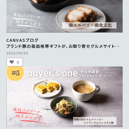
CANVASブログ
ブランド豚の高価格帯ギフトが、お取り寄せグルメサイトに
掲載。
2025/04/04
継続的な販売や新商品の開発も進行中
0
＜from buyer’s one＞