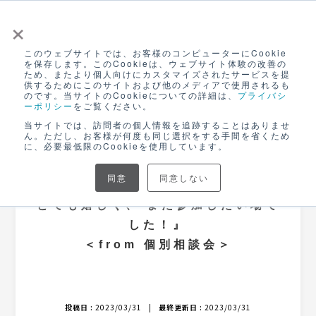
×
このウェブサイトでは、お客様のコンピューターにCookie
ログイン
を保存します。このCookieは、ウェブサイト体験の改善の
ため、またより個人向けにカスタマイズされたサービスを提
無料アカウント登録
供するためにこのサイトおよび他のメディアで使用されるも
のです。当サイトのCookieについての詳細は、
プライバシ
ーポリシー
をご覧ください。
NEWS
当サイトでは、訪問者の個人情報を追跡することはありませ
ん。ただし、お客様が何度も同じ選択をする手間を省くため
に、必要最低限のCookieを使用しています。
CANVASブログ
同意
同意しない
『新しい販路の可能性が見えたことが
とても嬉しく、 また参加したい場で
した！』
＜from 個別相談会＞
投稿日 :
2023/03/31
|
最終更新日 :
2023/03/31