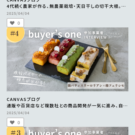
4代続く農家が作る、無農薬栽培・天日干しの切干大根。
自然食品店で月間500～600食を継続販売
2025/04/04
＜from buyer’s one＞
0
CANVASブログ
通販や百貨店など複数社との商品開発が一気に進み、自社
だけでは成し得なかった販路の拡大を実現 ＜from
2025/04/04
buyer’s one＞
0