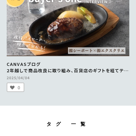
CANVASブログ
2年越しで商品改良に取り組み、百貨店のギフトを経てテレ
ビ通販で1000万円の売上を実現 ＜from buyer’s one
2025/04/04
＞
0
タグ 一覧