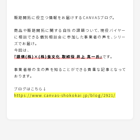
販路開拓に役立つ情報をお届けするCANVASブログ。
商品や販路開拓に関する自社の課題ついて、現役バイヤー
に相談できる個別相談会に参加した事業者の声を、シリー
ズでお届け。
今回は、
『銀俵(株)×(株)食文化 取締役 井上 真一氏』
です。
事業者様の生の声を知ることができる貴重な記事となって
おります。
ブログはこちら↓
https://www.canvas-shokokai.jp/blog/2921/