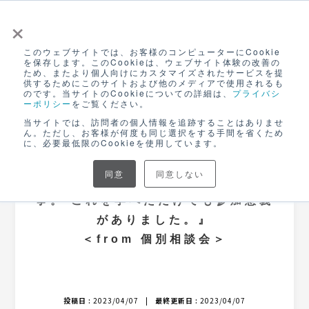
×
このウェブサイトでは、お客様のコンピューターにCookie
ログイン
を保存します。このCookieは、ウェブサイト体験の改善の
ため、またより個人向けにカスタマイズされたサービスを提
無料アカウント登録
供するためにこのサイトおよび他のメディアで使用されるも
のです。当サイトのCookieについての詳細は、
プライバシ
ーポリシー
をご覧ください。
NEWS
当サイトでは、訪問者の個人情報を追跡することはありませ
ん。ただし、お客様が何度も同じ選択をする手間を省くため
に、必要最低限のCookieを使用しています。
CANVASブログ
同意
同意しない
『ネット通販は特別感が何よりも大
事。 これを学べただけでも参加意義
がありました。』
＜from 個別相談会＞
投稿日 :
2023/04/07
|
最終更新日 :
2023/04/07