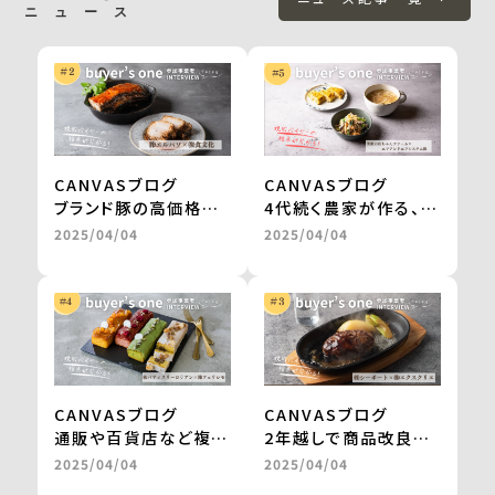
ニュース
CANVASブログ
CANVASブログ
ブランド豚の高価格帯
4代続く農家が作る、無
ギフトが、お取り寄せグ
農薬栽培・天日干しの
2025/04/04
2025/04/04
ルメサイトに掲載。
切干大根。
継続的な販売や新商品
自然食品店で月間500
の開発も進行中
～600食を継続販売
＜from buyer’s
＜from buyer’s
one＞
one＞
CANVASブログ
CANVASブログ
通販や百貨店など複数
2年越しで商品改良に
社との商品開発が一気
取り組み、百貨店のギ
2025/04/04
2025/04/04
に進み、自社だけでは
フトを経てテレビ通販