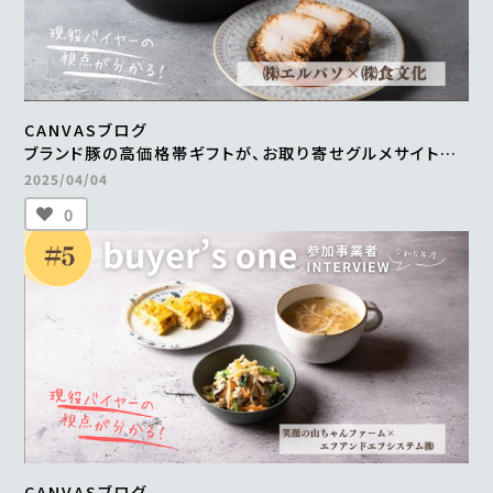
CANVASブログ
ブランド豚の高価格帯ギフトが、お取り寄せグルメサイトに
掲載。
2025/04/04
継続的な販売や新商品の開発も進行中
0
＜from buyer’s one＞
CANVASブログ