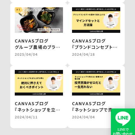
成し得なかった販路の
で1000万円の売上を
拡大を実現 ＜from
実現 ＜from
buyer’s one＞
buyer’s one＞
CANVASブログ
CANVASブログ
グループ農場のブラン
『ブランドコンセプトを
ド和牛を、レンジアップ
固めて磨き上げる
2025/04/04
2024/04/18
で気軽に楽しめる鍋
マインドセットと方法
に。
論。』
百貨店やJALの通販で
by 三浦卓也氏
の販売を実現
＜from buyer’s
one＞
CANVASブログ
CANVASブログ
『ネットショップを立ち
『ネットショップで売れ
上げた時に
ない事業主が陥る罠。
2024/04/11
2024/04/04
絶対に押さえておくべ
投資意識がゼロだと一
きポイント。』
生売れない。』
by 三浦卓也氏
by 三浦卓也氏