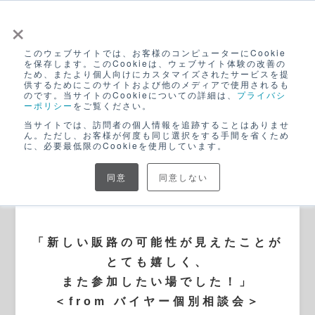
×
このウェブサイトでは、お客様のコンピューターにCookie
ログイン
を保存します。このCookieは、ウェブサイト体験の改善の
ため、またより個人向けにカスタマイズされたサービスを提
無料アカウント登録
供するためにこのサイトおよび他のメディアで使用されるも
のです。当サイトのCookieについての詳細は、
プライバシ
ーポリシー
をご覧ください。
当サイトでは、訪問者の個人情報を追跡することはありませ
ん。ただし、お客様が何度も同じ選択をする手間を省くため
に、必要最低限のCookieを使用しています。
同意
同意しない
BLOG
「新しい販路の可能性が見えたことが
とても嬉しく、
また参加したい場でした！」
＜from バイヤー個別相談会＞