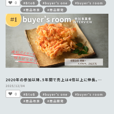
0
#BtoB
#buyer’s one
#buyer’s room
#商品改良
#商品開発
2020年の参加以降、5年間で売上は4倍以上に伸長。
年間最大2万食を販売。
2025/12/04
「贅沢桜えびかき揚げ」の成功ストーリー
0
#BtoB
#buyer’s one
#buyer’s room
＜from buyer’s room＞
#商品改良
#商品開発