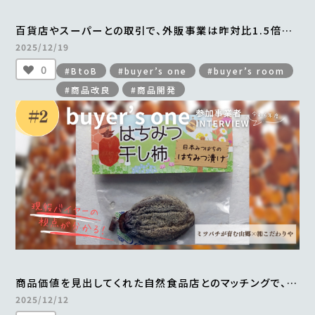
百貨店やスーパーとの取引で、外販事業は昨対比1.5倍。
横浜中華街から全国区へとブランドの認知度も向上
2025/12/19
＜from buyer’s one＞
0
#BtoB
#buyer’s one
#buyer’s room
#商品改良
#商品開発
商品価値を見出してくれた自然食品店とのマッチングで、
手づくりの「はちみつ干し柿」がすべて完売
2025/12/12
＜from buyer’s one＞