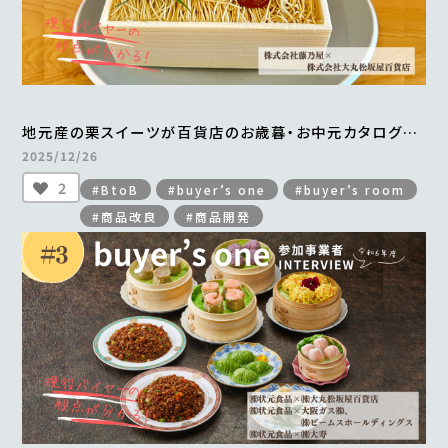
地元産の栗スイーツが百貨店のお歳暮・お中元カタログに
掲載され、年間700万円以上の売上を実現
2025/12/26
＜from buyer’s one＞
2
#BtoB
#buyer’s one
#buyer’s room
#商品改良
#商品開発