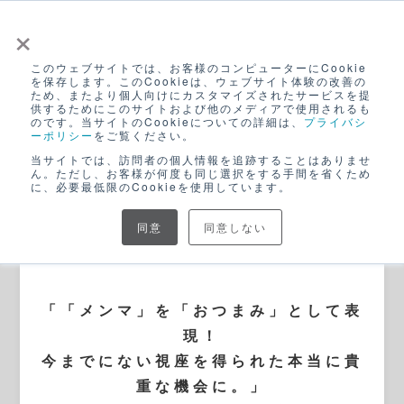
×
このウェブサイトでは、お客様のコンピューターにCookie
ログイン
を保存します。このCookieは、ウェブサイト体験の改善の
ため、またより個人向けにカスタマイズされたサービスを提
無料アカウント登録
供するためにこのサイトおよび他のメディアで使用されるも
のです。当サイトのCookieについての詳細は、
プライバシ
ーポリシー
をご覧ください。
当サイトでは、訪問者の個人情報を追跡することはありませ
ん。ただし、お客様が何度も同じ選択をする手間を省くため
に、必要最低限のCookieを使用しています。
同意
同意しない
BLOG
「「メンマ」を「おつまみ」として表
現！
今までにない視座を得られた本当に貴
重な機会に。」