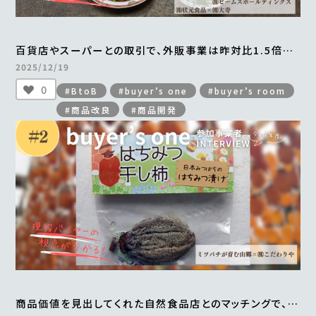
百貨店やスーパーとの取引で、外販事業は昨対比1.5倍。
横浜中華街から全国区へとブランドの認知度も向上
2025/12/19
＜from buyer’s one＞
0
#BtoB
#buyer’s one
#buyer’s room
#商品改良
#商品開発
商品価値を見出してくれた自然食品店とのマッチングで、