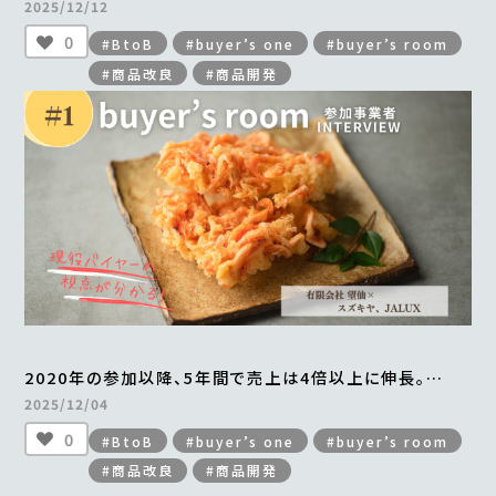
手づくりの「はちみつ干し柿」がすべて完売
2025/12/12
＜from buyer’s one＞
0
#BtoB
#buyer’s one
#buyer’s room
#商品改良
#商品開発
2020年の参加以降、5年間で売上は4倍以上に伸長。
年間最大2万食を販売。
2025/12/04
「贅沢桜えびかき揚げ」の成功ストーリー
0
#BtoB
#buyer’s one
#buyer’s room
＜from buyer’s room＞
#商品改良
#商品開発