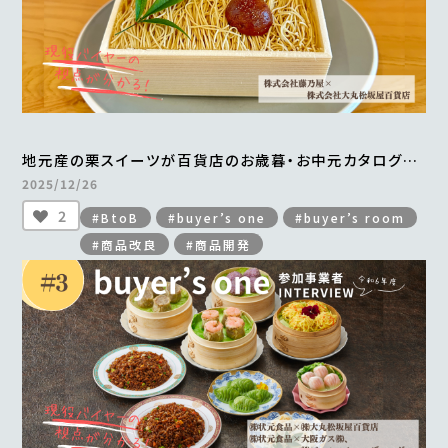
地元産の栗スイーツが百貨店のお歳暮・お中元カタログに
掲載され、年間700万円以上の売上を実現
2025/12/26
＜from buyer’s one＞
2
#BtoB
#buyer’s one
#buyer’s room
#商品改良
#商品開発