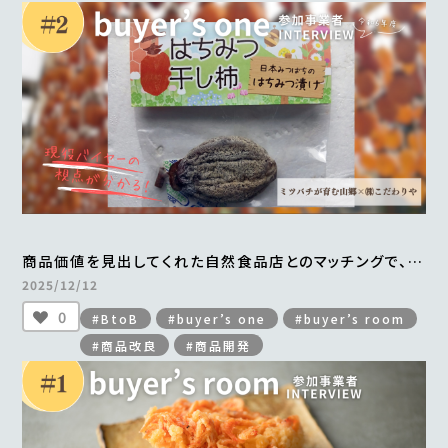
商品価値を見出してくれた自然食品店とのマッチングで、
手づくりの「はちみつ干し柿」がすべて完売
2025/12/12
＜from buyer’s one＞
0
#BtoB
#buyer’s one
#buyer’s room
#商品改良
#商品開発