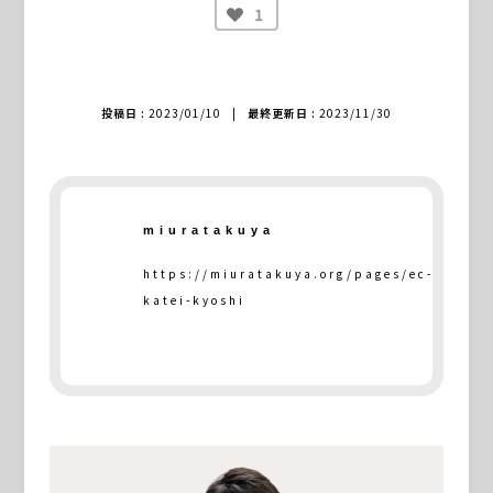
1
投稿日 :
2023/01/10
|
最終更新日 :
2023/11/30
miuratakuya
https://miuratakuya.org/pages/ec-
katei-kyoshi