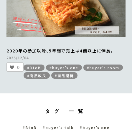
2020年の参加以降、5年間で売上は4倍以上に伸長。
年間最大2万食を販売。
2025/12/04
「贅沢桜えびかき揚げ」の成功ストーリー
0
#BtoB
#buyer’s one
#buyer’s room
＜from buyer’s room＞
#商品改良
#商品開発
タグ 一覧
#BtoB
#buyer's talk
#buyer’s one