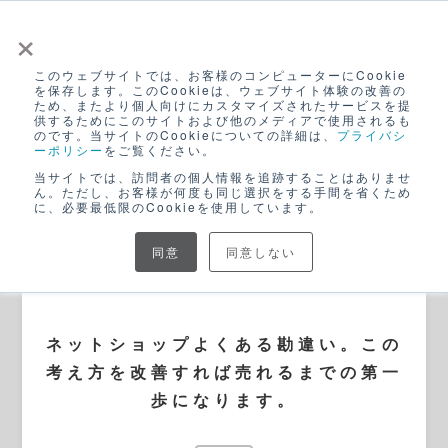
×
このウェブサイトでは、お客様のコンピューターにCookie
ログイン
を保存します。このCookieは、ウェブサイト体験の改善の
ため、またより個人向けにカスタマイズされたサービスを提
無料アカウント登録
供するためにこのサイトおよび他のメディアで使用されるも
のです。当サイトのCookieについての詳細は、
プライバシ
ーポリシー
をご覧ください。
当サイトでは、訪問者の個人情報を追跡することはありませ
ん。ただし、お客様が何度も同じ選択をする手間を省くため
に、必要最低限のCookieを使用しています。
同意
同意しない
BLOG
ネットショップよくある勘違い。この
考え方を改善すれば売れるまでの第一
歩になります。