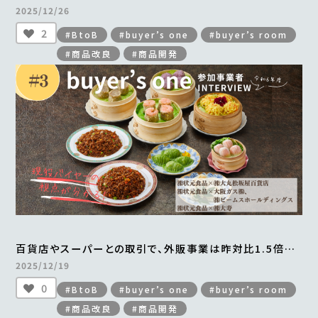
掲載され、年間700万円以上の売上を実現
2025/12/26
＜from buyer’s one＞
2
#BtoB
#buyer’s one
#buyer’s room
#商品改良
#商品開発
百貨店やスーパーとの取引で、外販事業は昨対比1.5倍。
横浜中華街から全国区へとブランドの認知度も向上
2025/12/19
＜from buyer’s one＞
0
#BtoB
#buyer’s one
#buyer’s room
#商品改良
#商品開発