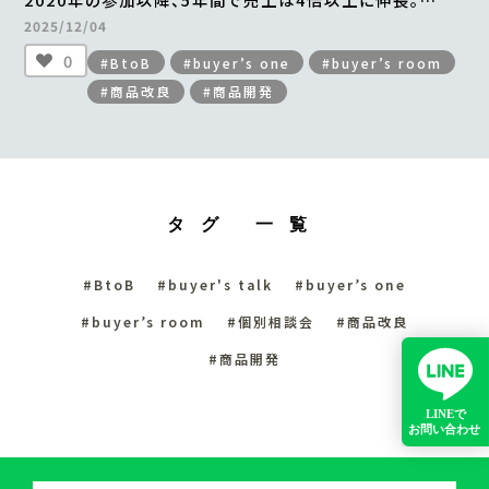
年間最大2万食を販売。
2025/12/04
「贅沢桜えびかき揚げ」の成功ストーリー
0
#BtoB
#buyer’s one
#buyer’s room
＜from buyer’s room＞
#商品改良
#商品開発
タグ 一覧
#BtoB
#buyer's talk
#buyer’s one
#buyer’s room
#個別相談会
#商品改良
#商品開発