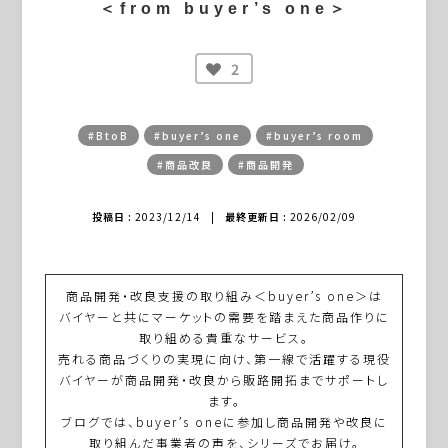
＜from buyer’s one＞
2
#BtoB
#buyer’s one
#buyer’s room
#商品改良
#商品開発
投稿日 :
2023/12/14
|
最終更新日 :
2026/02/09
商品開発・改良支援の取り組み＜buyer’s one＞は
バイヤーと共にマーケットの需要を踏まえた商品作りに
取り組める貴重なサービス。
売れる商品づくりの実現に向け、第一線で活躍する現役
バイヤーが商品開発・改良から販路開拓までサポートし
ます。
ブログでは、buyer’s oneに参加し商品開発や改良に
取り組んだ事業者の声を、シリーズでお届け。