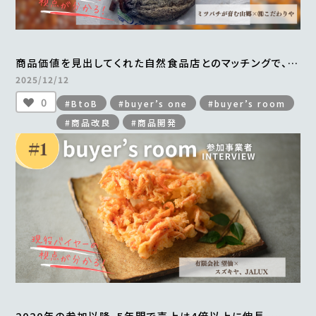
商品価値を見出してくれた自然食品店とのマッチングで、
手づくりの「はちみつ干し柿」がすべて完売
2025/12/12
＜from buyer’s one＞
0
#BtoB
#buyer’s one
#buyer’s room
#商品改良
#商品開発
2020年の参加以降、5年間で売上は4倍以上に伸長。