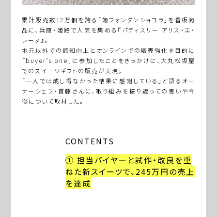
累計販売数12万個を誇る「姫フォンダンショコラ」を看板商
品に、兵庫・姫路で人気を集める『パティスリー アリス・エ・
レーヌ』。
地元以外での認知向上とオンラインでの販売強化を目的に
「buyer’s one」に参加したことをきっかけに、大丸松坂屋
でのスイーツギフトの販売が実現。
「一人では成し得なかった結果に感謝している」と語るオー
ナーシェフ・首藤さんに、取り組みを振り返っての思いや今
後について取材した。
CONTENTS
① 担当バイヤーと試作・改良を重
ねた新スイーツで、245万円の売上
を達成