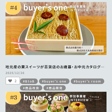
地元産の栗スイーツが百貨店のお歳暮・お中元カタログに
掲載され、年間700万円以上の売上を実現
2025/12/26
＜from buyer’s one＞
2
#BtoB
#buyer’s one
#buyer’s room
#商品改良
#商品開発