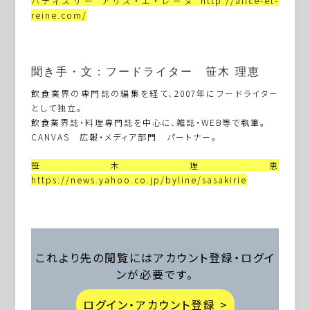
パティスリー アリス・エ・レーヌ http://alice-et-
reine.com/
聞き手・文：フードライター 笹木 理恵
飲食業界の専門誌の編集を経て、2007年にフードライター
として独立。
飲食業界誌・料理専門誌を中心に、雑誌・WEB等で執筆。
CANVAS 広報・メディア部門 パートナー。
笹木理恵
https://news.yahoo.co.jp/byline/sasakirie
これより先の閲覧にはアカウント登録・ログイ
ンが必要です。
ログイン・アカウント登録 >