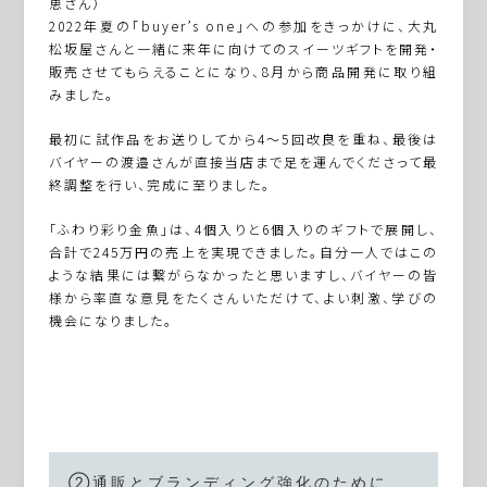
恵さん）
2022年夏の「buyer’s one」への参加をきっかけに、大丸
松坂屋さんと一緒に来年に向けてのスイーツギフトを開発・
販売させてもらえることになり、8月から商品開発に取り組
みました。
最初に試作品をお送りしてから4～5回改良を重ね、最後は
バイヤーの渡邉さんが直接当店まで足を運んでくださって最
終調整を行い、完成に至りました。
「ふわり彩り金魚」は、4個入りと6個入りのギフトで展開し、
合計で245万円の売上を実現できました。自分一人ではこの
ような結果には繋がらなかったと思いますし、バイヤーの皆
様から率直な意見をたくさんいただけて、よい刺激、学びの
機会になりました。
②通販とブランディング強化のために、