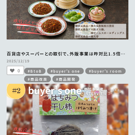
百貨店やスーパーとの取引で、外販事業は昨対比1.5倍。
横浜中華街から全国区へとブランドの認知度も向上
2025/12/19
＜from buyer’s one＞
0
#BtoB
#buyer’s one
#buyer’s room
#商品改良
#商品開発