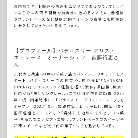
お陰様でネット販売の販路も広がりつつあるので、オンライ
ンならではの商品開発を前向きに進めるとともに、低糖質
やプラントベースなど健康志向スイーツの市場にも積極的
に参入していきたいと考えています。
【プロフィール】パティスリー アリス・
エ・レーヌ オーナーシェフ 首藤裕恵さ
ん
20代から兵庫・神戸の洋菓子店でパティシエのキャリアをス
タート。パティスリーでの修業や、神戸元町『NADABAN
DINING』でのレストラン経験を経て、渡仏。帰国後、東京・
自由が丘『モンサンクレール』にて辻口博啓氏に師事。2015
年10月、同姫路市にて『パティスリー アリス・エ・レーヌ』を
オープン。 2023年8月、姫路市坂元町へ移転し、国産小麦・
国産粗糖をベースとした「身体にも地球にもやさしいお菓
子」を新たなコンセプトに掲げ、プラントベースのスイーツや
冷凍スイーツなど次世代の菓子づくりを追求している。