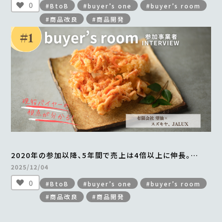
0
#BtoB
#buyer’s one
#buyer’s room
#商品改良
#商品開発
2020年の参加以降、5年間で売上は4倍以上に伸長。
年間最大2万食を販売。
2025/12/04
「贅沢桜えびかき揚げ」の成功ストーリー
0
#BtoB
#buyer’s one
#buyer’s room
＜from buyer’s room＞
#商品改良
#商品開発