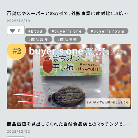
百貨店やスーパーとの取引で、外販事業は昨対比1.5倍。
横浜中華街から全国区へとブランドの認知度も向上
2025/12/19
＜from buyer’s one＞
0
#BtoB
#buyer’s one
#buyer’s room
#商品改良
#商品開発
商品価値を見出してくれた自然食品店とのマッチングで、
手づくりの「はちみつ干し柿」がすべて完売
2025/12/12
＜from buyer’s one＞