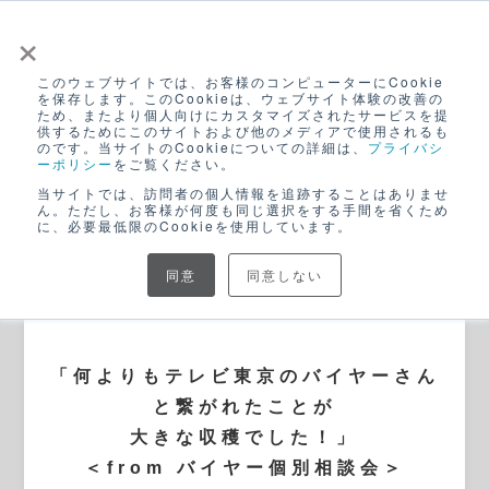
×
このウェブサイトでは、お客様のコンピューターにCookie
ログイン
を保存します。このCookieは、ウェブサイト体験の改善の
ため、またより個人向けにカスタマイズされたサービスを提
無料アカウント登録
供するためにこのサイトおよび他のメディアで使用されるも
のです。当サイトのCookieについての詳細は、
プライバシ
ーポリシー
をご覧ください。
当サイトでは、訪問者の個人情報を追跡することはありませ
ん。ただし、お客様が何度も同じ選択をする手間を省くため
に、必要最低限のCookieを使用しています。
同意
同意しない
BLOG
「何よりもテレビ東京のバイヤーさん
と繋がれたことが
大きな収穫でした！」
＜from バイヤー個別相談会＞