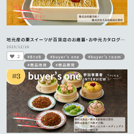
地元産の栗スイーツが百貨店のお歳暮・お中元カタログに
掲載され、年間700万円以上の売上を実現
2025/12/26
＜from buyer’s one＞
2
#BtoB
#buyer’s one
#buyer’s room
#商品改良
#商品開発