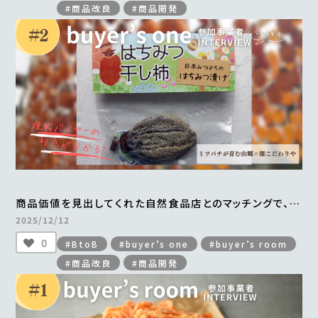
#商品改良
#商品開発
商品価値を見出してくれた自然食品店とのマッチングで、
手づくりの「はちみつ干し柿」がすべて完売
2025/12/12
＜from buyer’s one＞
0
#BtoB
#buyer’s one
#buyer’s room
#商品改良
#商品開発