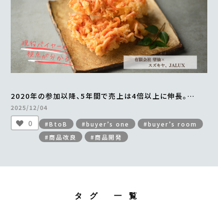
2020年の参加以降、5年間で売上は4倍以上に伸長。
年間最大2万食を販売。
2025/12/04
「贅沢桜えびかき揚げ」の成功ストーリー
0
#BtoB
#buyer’s one
#buyer’s room
＜from buyer’s room＞
#商品改良
#商品開発
タグ 一覧