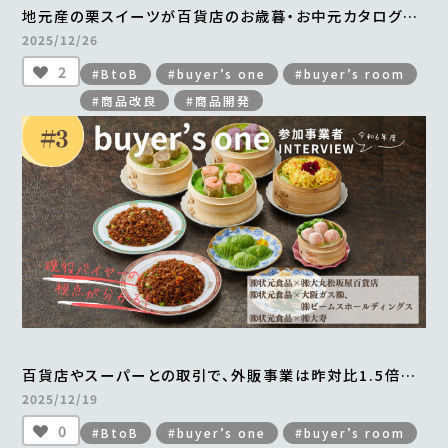
地元産の栗スイーツが百貨店のお歳暮・お中元カタログに
掲載され、年間700万円以上の売上を実現
2025/12/26
＜from buyer’s one＞
2
#BtoB
#buyer’s one
#buyer’s room
#商品改良
#商品開発
百貨店やスーパーとの取引で、外販事業は昨対比1.5倍。
横浜中華街から全国区へとブランドの認知度も向上
2025/12/19
＜from buyer’s one＞
0
#BtoB
#buyer’s one
#buyer’s room