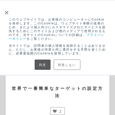
×
このウェブサイトでは、お客様のコンピューターにCookie
ログイン
を保存します。このCookieは、ウェブサイト体験の改善の
ため、またより個人向けにカスタマイズされたサービスを提
無料アカウント登録
供するためにこのサイトおよび他のメディアで使用されるも
のです。当サイトのCookieについての詳細は、
プライバシ
ーポリシー
をご覧ください。
当サイトでは、訪問者の個人情報を追跡することはありませ
ん。ただし、お客様が何度も同じ選択をする手間を省くため
に、必要最低限のCookieを使用しています。
同意
同意しない
BLOG
世界で一番簡単なターゲットの設定方
法
2