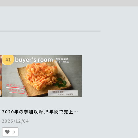
2020年の参加以降、5年間で売上は4
倍以上に伸長。
2025/12/04
て
年間最大2万食を販売。
「贅沢桜えびかき揚げ」の成功ストー
0
リー