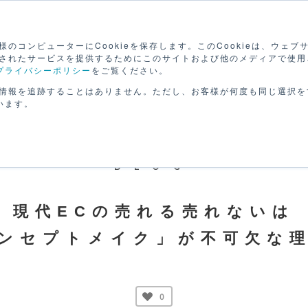
検
のコンピューターにCookieを保存します。このCookieは、ウェ
されたサービスを提供するためにこのサイトおよび他のメディアで使用
プライバシーポリシー
をご覧ください。
路を
セミナーで
動画で
げる
学ぶ
学ぶ
パー
情報を追跡することはありません。ただし、お客様が何度も同じ選択を
います。
BLOG
現代ECの売れる売れないは
ンセプトメイク」が不可欠な
0