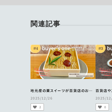
関連記事
地元産の栗スイーツが百貨店のお歳
百貨店や
暮・お中元カタログに
業は昨対比
2025/12/26
2025/12
掲載され、年間700万円以上の売上を
横浜中華
実現
認知度も
2
0
＜from buyer’s one＞
＜from 