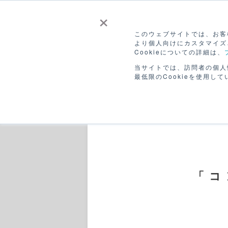
×
このウェブサイトでは、お客様
より個人向けにカスタマイズ
Cookieについての詳細は、
CANVASを
販
ホーム
つかう
ひろ
当サイトでは、訪問者の個人
最低限のCookieを使用して
「コ