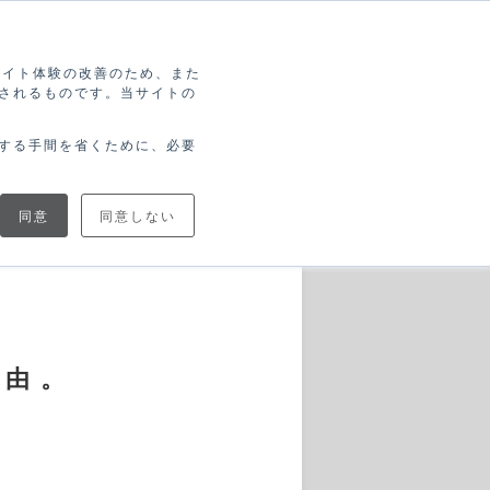
索
ログイン
無料アカウント登録
ブサイト体験の改善のため、また
されるものです。当サイトの
協力
ブログで
ニュース
トナー
学ぶ
する手間を省くために、必要
同意
同意しない
理由。