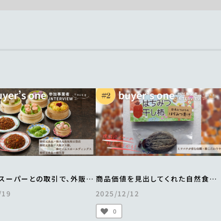
スーパーとの取引で、外販事
商品価値を見出してくれた自然食品
1.5倍。
店とのマッチングで、
/19
2025/12/12
街から全国区へとブランドの
手づくりの「はちみつ干し柿」がすべ
向上
完売
0
buyer’s one＞
＜from buyer’s one＞